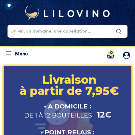
0
Menu
Livraison
à partir de 7,95€
• A DOMICILE :
12€
DE 1 À 12 BOUTEILLES :
• POINT RELAIS :