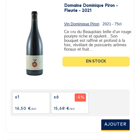
Domaine Dominique Piron -
Fleurie - 2021
Vin Dominique Piron
2021 - 75cl
Ce cru du Beaujolais brille d’un rouge
pourpre riche et opulent.. Son
bouquet est raffiné et profond à la
fois, révélant de puissants arômes
floraux et fruit...
EN STOCK
x1
x6
-5%
16,50 €
15,68 €
/btl
/btl
AJOUTER