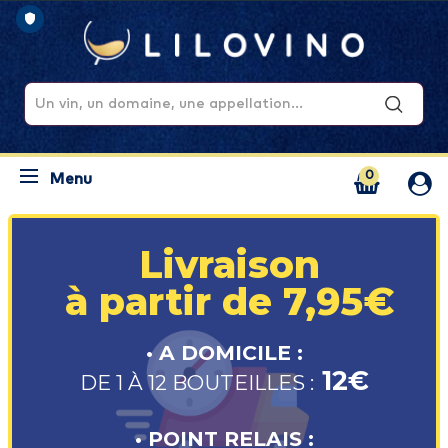
0
Menu
Livraison
à partir de 7,95€
• A DOMICILE :
12€
DE 1 À 12 BOUTEILLES :
• POINT RELAIS :