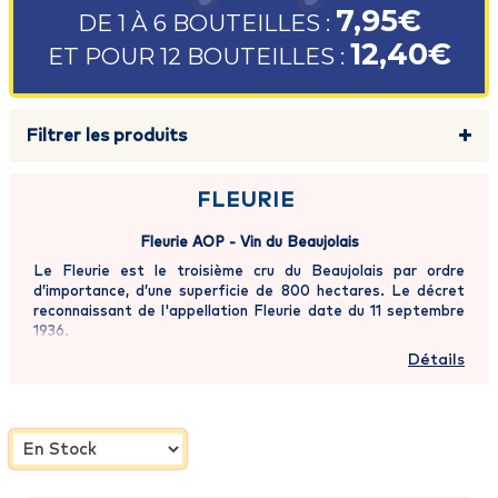
7,95€
DE 1 À 6 BOUTEILLES :
12,40€
ET POUR 12 BOUTEILLES :
Filtrer les produits
FLEURIE
Fleurie AOP - Vin du Beaujolais
Le Fleurie est le troisième cru du Beaujolais par ordre
d’importance, d’une superficie de 800 hectares. Le décret
reconnaissant de l'appellation Fleurie date du 11 septembre
1936.
Détails
L'appellation Fleurie concerne une surface cultivée de 870
hectares environ, pour une production annuelle tournant
autour des 45.000 hectolitres. Le cépage exclusivement
utilisé est le Gamay noir à jus blanc, pour une production
uniquement dédiée au vin rouge. Le vin de Fleurie est
produit sur un sous-sol exclusivement granitique qui
communique au vin finesse et charme.