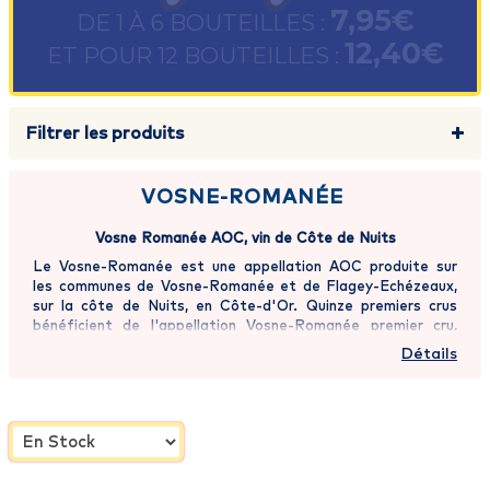
7,95€
DE 1 À 6 BOUTEILLES :
12,40€
ET POUR 12 BOUTEILLES :
Filtrer les produits
VOSNE-ROMANÉE
Vosne Romanée AOC, vin de Côte de Nuits
Le Vosne-Romanée est une appellation AOC produite sur
les communes de Vosne-Romanée et de Flagey-Echézeaux,
sur la côte de Nuits, en Côte-d'Or. Quinze premiers crus
bénéficient de l'appellation Vosne-Romanée premier cru,
dont trois sur la commune voisine de Flagey-Echézeaux, le
Détails
reste de la production est de niveau village. La robe est
d'un rubis pur. Les Arômes sont de fraise, de framboise, de
myrtille, de cassis et de cuir. La bouche est tannique,
puissante et velouteuse.