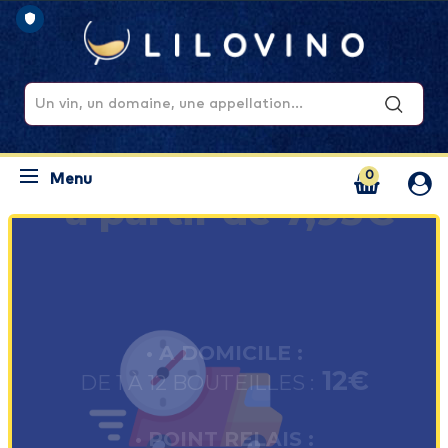
0
Menu
Livraison
à partir de 7,95€
• A DOMICILE :
12€
DE 1 À 12 BOUTEILLES :
• POINT RELAIS :