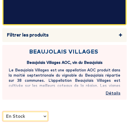
Filtrer les produits
BEAUJOLAIS VILLAGES
Beaujolais Villages AOC, vin du Beaujolais
Le Beaujolais Villages est une appellation AOC produit dans
la moitié septentrionale du vignoble du Beaujolais répartie
sur 38 communes. L’appellation Beaujolais Villages est
cultivée sur les meilleurs coteaux de la région. Les vignes
s’épanouissent grâce à l’ensoleillement particulier de ces
Détails
terroirs car ce prestigieux vignoble repose sur des sols
granitiques, de sables ou de roches volcano-sédimentaires.
Le Gamay, cépage emblématique de la région du Beaujolais,
s’y exprime pleinement. Les Beaujolais Villages sont des vins
expressifs, intensément fruités et parfumés.