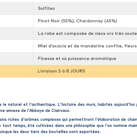
Sulfites
Pinot Noir (55%), Chardonnay (45%)
La robe est composée de vieux ors très souten
Miel d’acacia et de mandarine confite, fleurs
Finesse et sa puissance aromatique
Livraison 5 à 8 JOURS
ie le naturel et l'authentique. L'histoire des murs, habités aujourd'hui
 une annexe de l'Abbaye de Clairvaux.
aisins riches d'arômes complexes qui permettront l'élaboration de
cha
e tout temps, été cultivées dans une philosophie que l'on nomme mai
isque les deux tiers des bouteilles sont exportées.