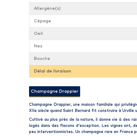
Allergène(s)
Cépage
Oeil
Nez
Bouche
Délai de livraison
Champagne Drappier
Champagne Drappier
, une
maison
familiale
qui privilég
XIIe siècle quand Saint Bernard fit construire à Urville
Cultivé au plus près de la nature
, il donne vie à des r
logés dans des flacons d'exception. Les vignes ont, d
peu interventionnistes.
Un champagne rare en France
pu