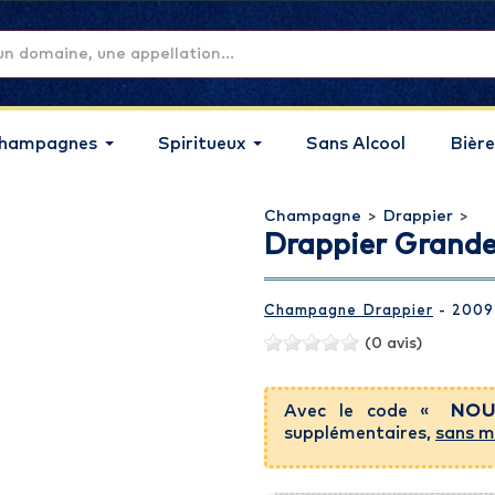
hampagnes
Spiritueux
Sans Alcool
Bière
Champagne
>
Drappier
>
Drappier Grande
Champagne Drappier
- 2009
(0 avis)
Avec le code «
NOU
supplémentaires,
sans m