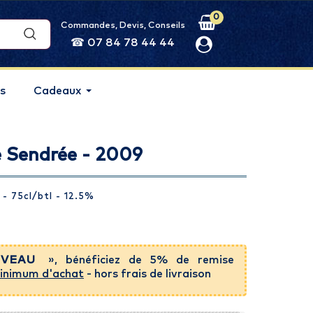
0
Commandes, Devis, Conseils
☎ 07 84 78 44 44
s
Cadeaux
 Sendrée - 2009
 - 75cl
/btl
- 12.5%
VEAU
», bénéficiez de 5% de remise
inimum d'achat
- hors frais de livraison