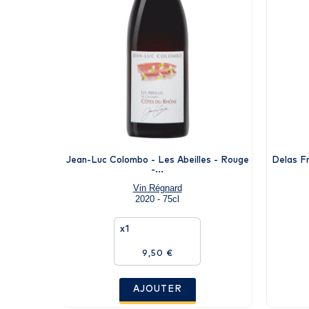
Jean-Luc Colombo - Les Abeilles - Rouge
Delas Fr
-...
Vin Régnard
2020 - 75cl
x1
9,50 €
AJOUTER