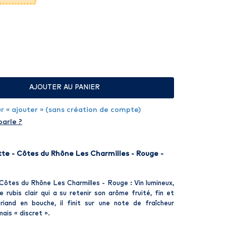
AJOUTER AU PANIER
sur « ajouter » (sans création de compte)
parle ?
te - Côtes du Rhône Les Charmilles - Rouge -
ôtes du Rhône Les Charmilles - Rouge : Vin lumineux,
te rubis clair qui a su retenir son arôme fruité, fin et
 friand en bouche, il finit sur une note de fraîcheur
ais « discret ».