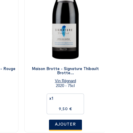
 - Rouge
Maison Brotte - Signature Thibault
M.Chapout
Brotte...
Vin Régnard
2020 - 75cl
x1
9,50 €
AJOUTER