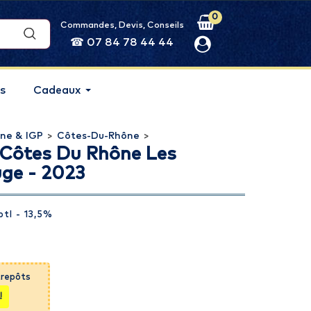
0
Commandes, Devis, Conseils
☎ 07 84 78 44 44
s
Cadeaux
ne & IGP
>
Côtes-Du-Rhône
>
Côtes Du Rhône Les
uge - 2023
btl
- 13,5%
trepôts
!