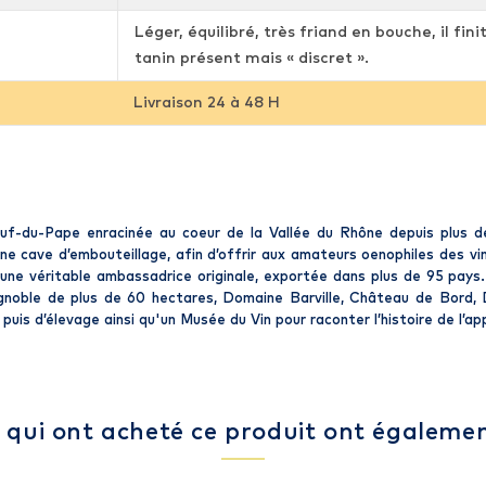
Léger, équilibré, très friand en bouche, il fi
tanin présent mais « discret ».
Livraison 24 à 48 H
-du-Pape enracinée au coeur de la Vallée du Rhône depuis plus de 
e cave d’embouteillage, afin d’offrir aux amateurs oenophiles des vi
 une véritable ambassadrice originale, exportée dans plus de 95 pays
ignoble de plus de 60 hectares, Domaine Barville, Château de Bord
uis d’élevage ainsi qu'un Musée du Vin pour raconter l’histoire de l’app
s qui ont acheté ce produit ont égalemen