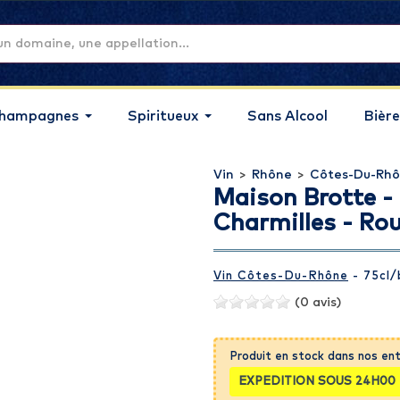
hampagnes
Spiritueux
Sans Alcool
Bière
Vin
>
Rhône
>
Côtes-Du-Rhô
Maison Brotte - 
Charmilles - Ro
Vin Côtes-Du-Rhône
- 75cl
/
(0 avis)
Produit en stock dans nos en
EXPEDITION SOUS 24H00 