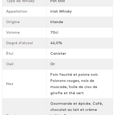
Type de Whisky
Pot Still
Appellation
Irish Whisky
Origine
Irlande
Volume
70cl
Degré d'alcool
46,0%
Étui
Canister
Oeil
Or
Foin fauché et poivre noir.
Poivrons rouges, noix de
Nez
muscade, huile de clou de
girofle et thé vert
Gourmande et épicée. Café,
chocolat au lait et crème