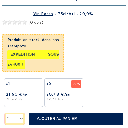
Vin Porto
- 75cl
/btl
- 20,0%
(0 avis)
Produit en stock dans nos
entrepôts
EXPEDITION SOUS
24H00 !
x1
x6
-5%
21,50 €
20,43 €
/btl
/btl
28,67 €
27,23 €
/L
/L
AJOUTER AU PANIER