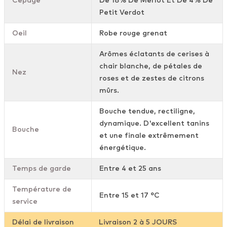
Cépage
De 18% De Merlot Et De 4% De
Petit Verdot
Oeil
Robe rouge grenat
Arômes éclatants de cerises à
chair blanche, de pétales de
Nez
roses et de zestes de citrons
mûrs.
Bouche tendue, rectiligne,
dynamique. D'excellent tanins
Bouche
et une finale extrêmement
énergétique.
Temps de garde
Entre 4 et 25 ans
Température de
Entre 15 et 17 °C
service
Délai de livraison
Livraison 2 à 5 JOURS