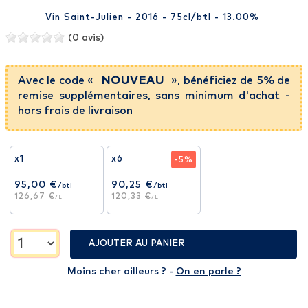
Vin Saint-Julien
- 2016 - 75cl
/btl
- 13.00%
(0 avis)
Avec le code «
NOUVEAU
», bénéficiez de 5% de
remise supplémentaires,
sans minimum d'achat
-
hors frais de livraison
x1
x6
-5%
95,00 €
90,25 €
/btl
/btl
126,67 €
120,33 €
/L
/L
AJOUTER AU PANIER
Moins cher ailleurs ? -
On en parle ?