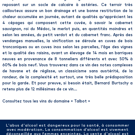
reposant sur un socle de calcaire à astéries. Ce terroir très
caillouteux assure un bon drainage et une bonne restitution de la
chaleur accumulée en journée, autant de qualités qu'apprécient les
4 cépages qui composent cette cuvée, à savoir le cabernet
sauvignon, roi du Médoc, le merlot puis, en quantités moindres et
selon les années, du petit verdot et du cabernet franc. Après des
vendanges manuelles, la vinification se déroule en cuves de bois
tronconiques ou en cuves inox selon les parcelles, l'âge des vignes
et la qualité des raisins, avant un élevage de 14 mois en barriques
neuves en provenance de 8 tonneliers différents et avec 50% à
60% de bois neuf. Vous trouverez dans ce vin des notes complexes
de havane et de réglisse, un classicisme sans austérité, de la
rondeur, de la complexité et surtout, une très belle prédisposition
pour la garde. Et pour preuve, si besoin était, Bernard Burtschy a
retenu plus de 12 millésimes de ce vin...
Consultez tous les vins du domaine «
Talbot
»
L'abus d'alcool est dangereux pour la santé, à consommer
avec modération. La consommation d’alcool est vivement
déconseillée aux femmes enceintes. La vente d'alcool est