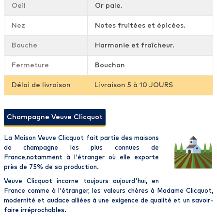
Oeil
Or pale.
Nez
Notes fruitées et épicées.
Bouche
Harmonie et fraîcheur.
Fermeture
Bouchon
Délai de livraison
Livraison 5 à 10 JOURS
Champagne Veuve Clicquot
La
Maison Veuve Clicquot
fait partie des maisons
de
champagne
les plus connues
de
France
,notamment à
l'étranger
où elle exporte
près de 75% de sa production.
Veuve Clicquot
incarne toujours aujourd'hui, en
France comme à l'étranger, les valeurs chères à Madame
Clicquot
,
modernité et audace alliées à une exigence de qualité et un savoir-
faire irréprochables.