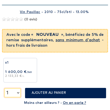
Vin Pauillac
- 2010 - 75cl
/btl
- 13.00%
(0 avis)
Avec le code «
NOUVEAU
», bénéficiez de 5% de
remise supplémentaires,
sans minimum d'achat
-
hors frais de livraison
x1
1 600,00 €
/btl
2 133,33 €
/L
AJOUTER AU PANIER
Moins cher ailleurs ? -
On en parle ?