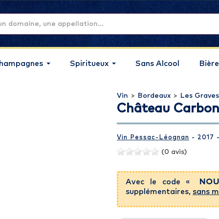
hampagnes
Spiritueux
Sans Alcool
Bière
Vin
>
Bordeaux
>
Les Graves
Château Carbonn
Vin Pessac-Léognan
- 2017 
(0 avis)
Avec le code «
NOU
supplémentaires,
sans m