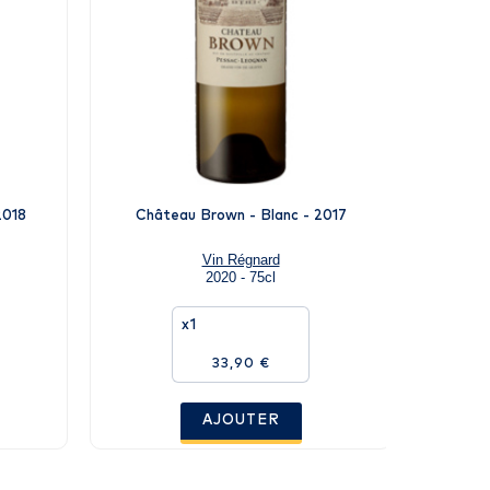
2018
Château Brown - Blanc - 2017
Châte
Vin Régnard
2020 - 75cl
x1
33,90 €
AJOUTER