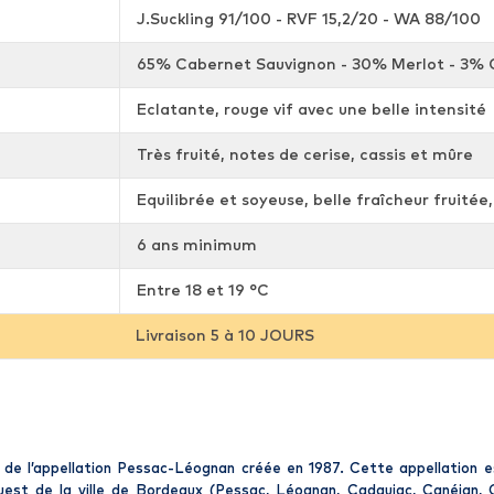
J.Suckling 91/100 - RVF 15,2/20 - WA 88/100
65% Cabernet Sauvignon - 30% Merlot - 3% C
Eclatante, rouge vif avec une belle intensité
Très fruité, notes de cerise, cassis et mûre
Equilibrée et soyeuse, belle fraîcheur fruitée,
6 ans minimum
Entre 18 et 19 °C
Livraison 5 à 10 JOURS
e l’appellation Pessac-Léognan créée en 1987. Cette appellation est
st de la ville de Bordeaux (Pessac, Léognan, Cadaujac, Canéjan, Gr