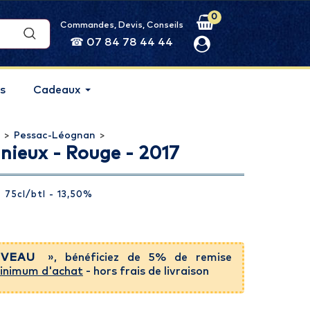
0
Commandes, Devis, Conseils
☎ 07 84 78 44 44
s
Cadeaux
>
Pessac-Léognan
>
ieux - Rouge - 2017
- 75cl
/btl
- 13,50%
VEAU
», bénéficiez de 5% de remise
inimum d'achat
- hors frais de livraison