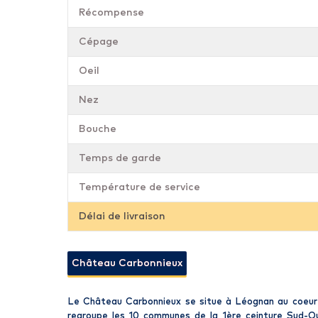
Récompense
Cépage
Oeil
Nez
Bouche
Temps de garde
Température de service
Délai de livraison
Château Carbonnieux
Le Château Carbonnieux se situe à Léognan au coeur d
regroupe les 10 communes de la 1ère ceinture Sud-Oue