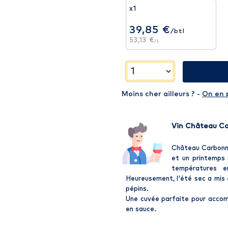
x1
39,85 €
/btl
53,13 €
/L
Moins cher ailleurs ? -
On en 
Vin Château Ca
Château Carbonni
et un printemps 
températures 
Heureusement, l'été sec a mis e
pépins.
Une cuvée parfaite pour accomp
en sauce.