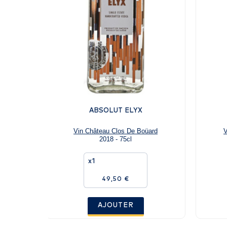
ABSOLUT ELYX
Vin Château Clos De Boüard
V
2018 - 75cl
x1
49,50 €
AJOUTER