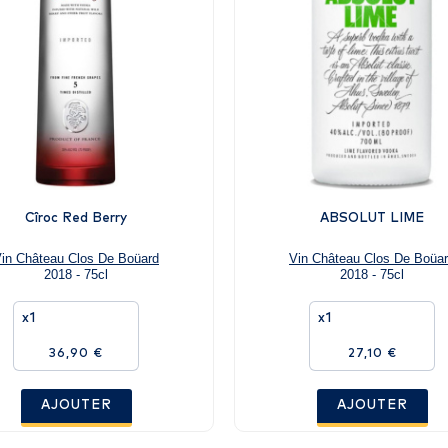
Cîroc Red Berry
ABSOLUT LIME
in Château Clos De Boüard
Vin Château Clos De Boüa
2018 - 75cl
2018 - 75cl
x1
x1
36,90 €
27,10 €
AJOUTER
AJOUTER