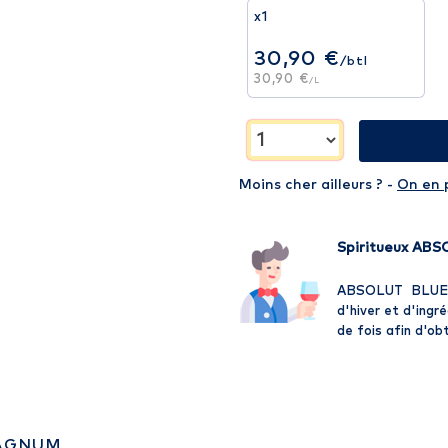
x1
30,90 €
/btl
30,90 €
/L
Moins cher ailleurs ? -
On en 
Spiritueux AB
ABSOLUT BLUE e
d'hiver et d'ingré
de fois afin d'ob
MAGNUM