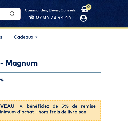
0
Commandes, Devis, Conseils
☎ 07 84 78 44 44
s
Cadeaux
 - Magnum
0%
VEAU
», bénéficiez de 5% de remise
inimum d'achat
- hors frais de livraison