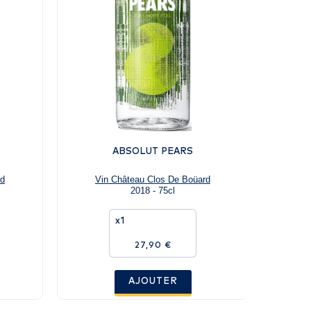
ABSOLUT PEARS
rd
Vin Château Clos De Boüard
2018 - 75cl
x1
27,90 €
AJOUTER