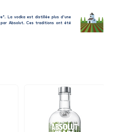
e". La vodka est distillée plus d'une
e par Absolut. Ces traditions ont été
Vi