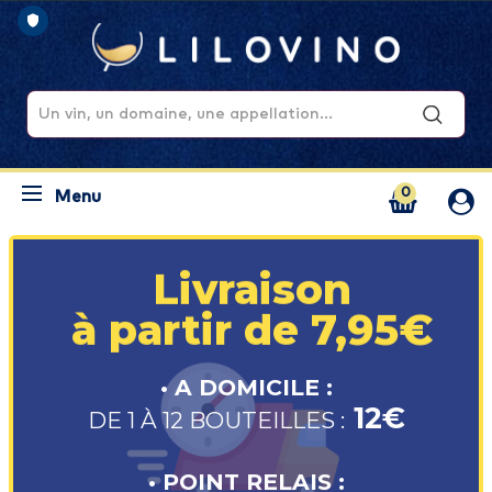
0
Menu
Livraison
à partir de 7,95€
• A DOMICILE :
12€
DE 1 À 12 BOUTEILLES :
• POINT RELAIS :