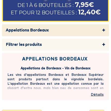
7,95€
DE 1 À 6 BOUTEILLES :
12,40€
ET POUR 12 BOUTEILLES :
Appelations Bordeaux
Filtrer les produits
APPELATIONS BORDEAUX
Appellations de Bordeaux - Vin de Bordeaux
Les vins d'appellations Bordeaux et Bordeaux Supérieur
sont produits partout dans le vignoble bordelais.
L'appellation Bordeaux est une appellation connue par la
plupart d'entre nous, mais bien peu de personnes sont en
mesure de la situer avec précision. Pourtant rien de plus
Détails
facile! L'appellation Bordeaux est une appellation régionale
s'appliquant à tous les vins provenant des terres à vignes (à
l'exclusion des zones forestières en bordure de l'océan
Atlantique et des terres alluviales appelées "palus") du