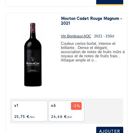
Mouton Cadet Rouge Magnum -
2021
Vin Bordeaux AOC
2021 - 150cl
Couleur cerise burlat, intense et
brillante.. Dense et élégant,
association de notes de fruits mûrs à
noyaux et de notes de fruits frais..
Attaque ample et o...
x1
x6
-5%
25,75 €
24,46 €
/btl
/btl
AJOUTER