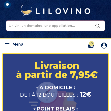
0
Menu
Livraison
à partir de 7,95€
• A DOMICILE :
12€
DE 1 À 12 BOUTEILLES :
• POINT RELAIS :