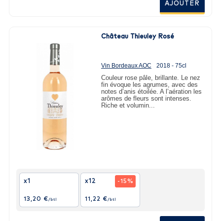
AJOUTER
Château Thieuley Rosé
Vin Bordeaux AOC
2018 - 75cl
Couleur rose pâle, brillante. Le nez
fin évoque les agrumes, avec des
notes d’anis étoilée. A l’aération les
arômes de fleurs sont intenses.
Riche et volumin...
x1
x12
-15%
13,20 €
11,22 €
/btl
/btl