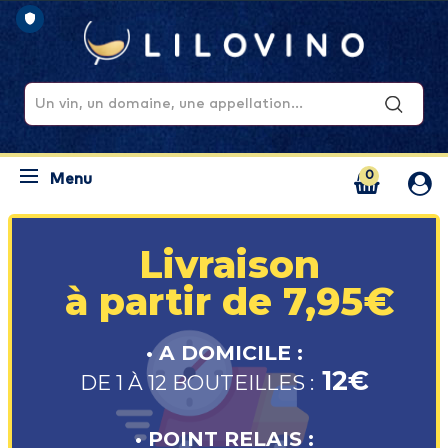
0
Menu
Livraison
à partir de 7,95€
• A DOMICILE :
12€
DE 1 À 12 BOUTEILLES :
• POINT RELAIS :