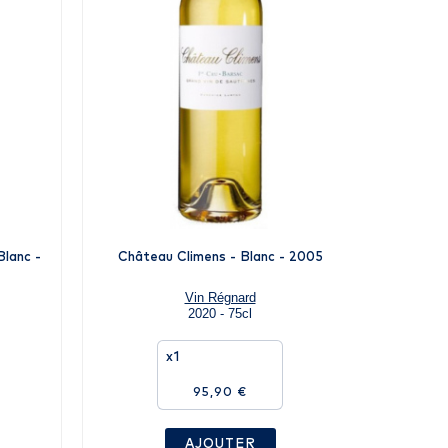
lanc -
Château Climens - Blanc - 2005
Châte
Vin Régnard
2020 - 75cl
x1
95,90 €
AJOUTER