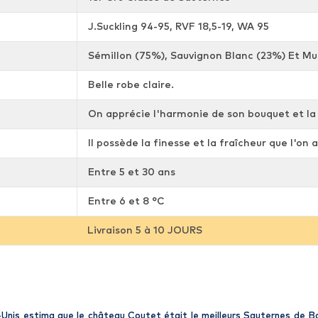
J.Suckling 94-95, RVF 18,5-19, WA 95
Sémillon (75%), Sauvignon Blanc (23%) Et Mu
Belle robe claire.
On apprécie l'harmonie de son bouquet et la 
Il possède la finesse et la fraîcheur que l'on
Entre 5 et 30 ans
Entre 6 et 8 °C
Livraison 5 à 10 JOURS
-Unis estima que le château Coutet était le meilleurs Sauternes de 