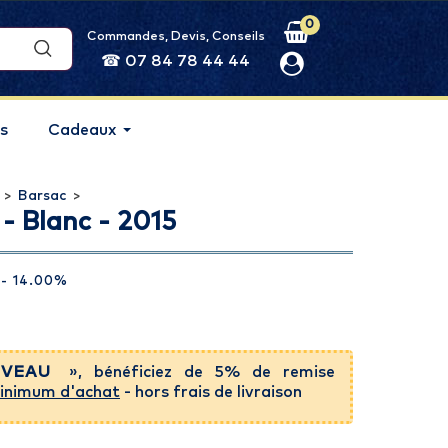
0
Commandes, Devis, Conseils
☎ 07 84 78 44 44
s
Cadeaux
>
Barsac
>
- Blanc - 2015
- 14.00%
VEAU
», bénéficiez de 5% de remise
inimum d'achat
- hors frais de livraison