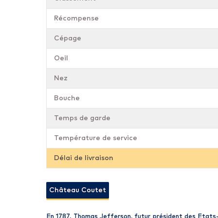
Récompense
Cépage
Oeil
Nez
Bouche
Temps de garde
Température de service
Délai de livraison
Château Coutet
En 1787, Thomas Jefferson, futur président des Etats