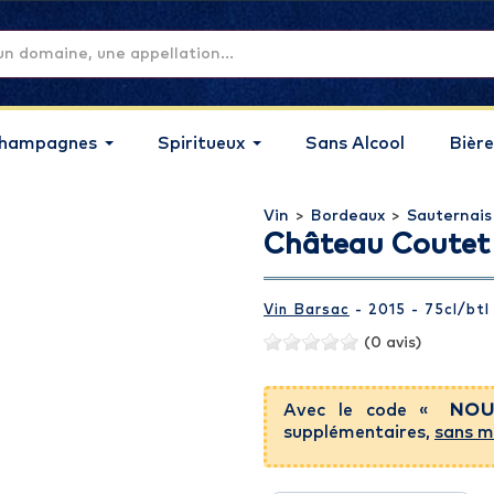
hampagnes
Spiritueux
Sans Alcool
Bière
Vin
>
Bordeaux
>
Sauternais
Château Coutet 
Vin Barsac
- 2015 - 75cl
/btl
(0 avis)
Avec le code «
NOU
supplémentaires,
sans m