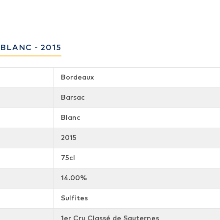
BLANC - 2015
Bordeaux
Barsac
Blanc
2015
75cl
14.00%
Sulfites
1er Cru Classé de Sauternes