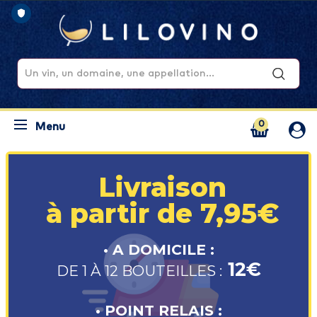
0
Menu
Livraison
à partir de 7,95€
• A DOMICILE :
12€
DE 1 À 12 BOUTEILLES :
• POINT RELAIS :