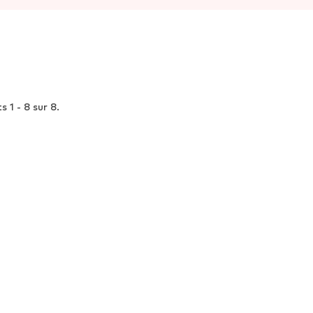
e sous la protection des contes d’Anjou. Le vignoble saumurois, épargn
s 1 - 8 sur 8.