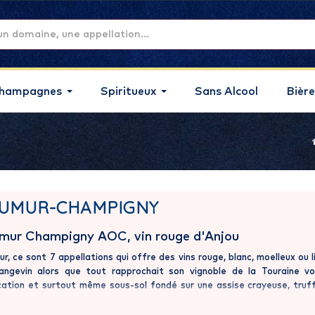
hampagnes
Spiritueux
Sans Alcool
Bière
UMUR-CHAMPIGNY
mur Champigny AOC, vin rouge d'Anjou
r, ce sont 7 appellations qui offre des vins rouge, blanc, moelleux ou l
 angevin alors que tout rapprochait son vignoble de la Touraine
ication et surtout même sous-sol fondé sur une assise crayeuse, tru
odytiques. Saumur célèbre pour son château-palais des ducs d’Anjo
ger le prestigieux Cadre Noir (école de cavalerie) l’est également