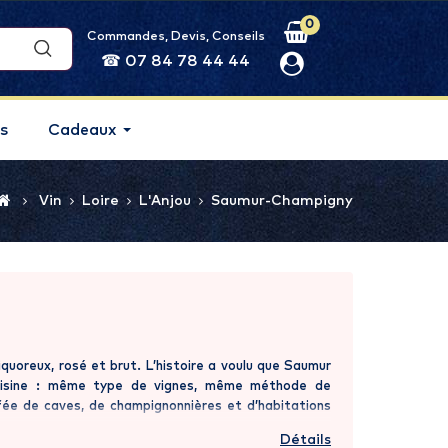
0
Commandes, Devis, Conseils
☎ 07 84 78 44 44
s
Cadeaux
Vin
Loire
L'Anjou
Saumur-Champigny
iquoreux, rosé et brut. L’histoire a voulu que Saumur
 voisine : même type de vignes, même méthode de
ffée de caves, de champignonnières et d’habitations
u qui surplombe majestueusement la Loire et pour
Détails
 pour ses appellations. Saumur connût son heure de