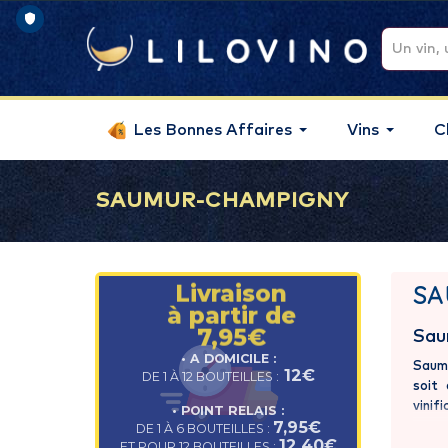
Les Bonnes Affaires
Vins
C
SAUMUR-CHAMPIGNY
SA
Livraison
à partir de
Sau
7,95€
• A DOMICILE :
Saumu
12€
DE 1 À 12 BOUTEILLES :
soit
vinif
• POINT RELAIS :
7,95€
trogl
DE 1 À 6 BOUTEILLES :
12,40€
ET POUR 12 BOUTEILLES :
héber