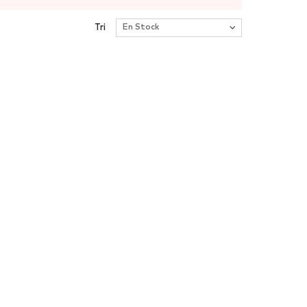
é par la guerre de cent ans, ne cessa de prospérer.
Tri
En Stock