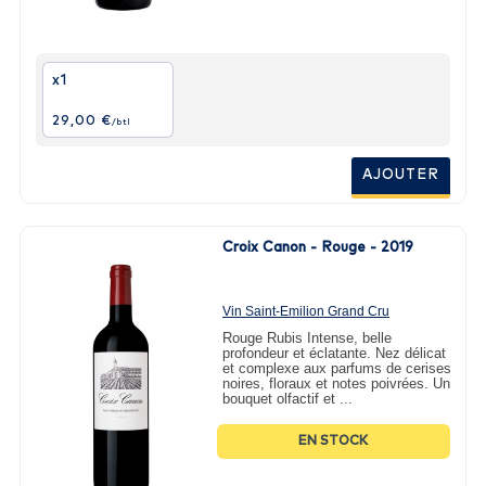
x1
29,00 €
/btl
AJOUTER
Croix Canon - Rouge - 2019
Vin Saint-Emilion Grand Cru
2019 - 75cl
Rouge Rubis Intense, belle
profondeur et éclatante. Nez délicat
et complexe aux parfums de cerises
noires, floraux et notes poivrées. Un
bouquet olfactif et ...
EN STOCK