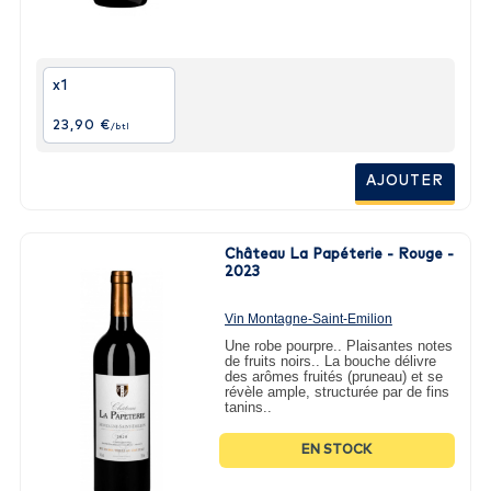
x1
23,90 €
/btl
AJOUTER
Château La Papéterie - Rouge -
2023
Vin Montagne-Saint-Emilion
2023 - 75cl
Une robe pourpre.. Plaisantes notes
de fruits noirs.. La bouche délivre
des arômes fruités (pruneau) et se
révèle ample, structurée par de fins
tanins..
EN STOCK