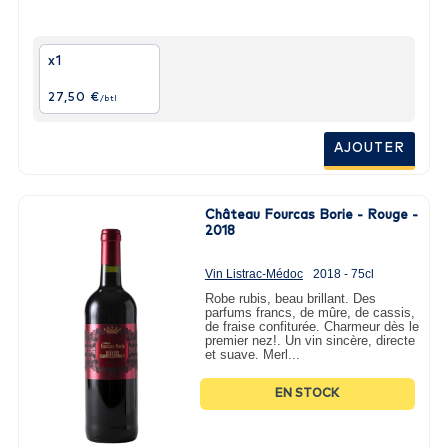
x1
27,50 €
/btl
AJOUTER
Château Fourcas Borie - Rouge -
2018
Vin Listrac-Médoc
2018 - 75cl
Robe rubis, beau brillant. Des
parfums francs, de mûre, de cassis,
de fraise confiturée. Charmeur dès le
premier nez!. Un vin sincère, directe
et suave. Merl...
EN STOCK