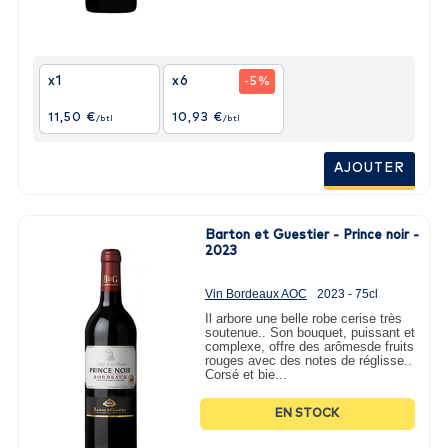
x1
x6
-5%
11,50 €
10,93 €
/btl
/btl
AJOUTER
Barton et Guestier - Prince noir -
2023
Vin Bordeaux AOC
2023 - 75cl
Il arbore une belle robe cerise très
soutenue.. Son bouquet, puissant et
complexe, offre des arômesde fruits
rouges avec des notes de réglisse..
Corsé et bie...
EN STOCK