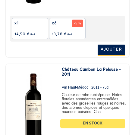
x1
x6
-5%
14,50 €
13,78 €
/btl
/btl
AJOUTER
Château Cambon La Pelouse -
2011
Vin Haut-Médoc
2011 - 75cl
Couleur de robe rubis/prune. Notes
florales abondantes entremêlées
avec des groseilles rouges et noires,
des arômes d'épices et quelques
nuances boisées. Cha...
EN STOCK