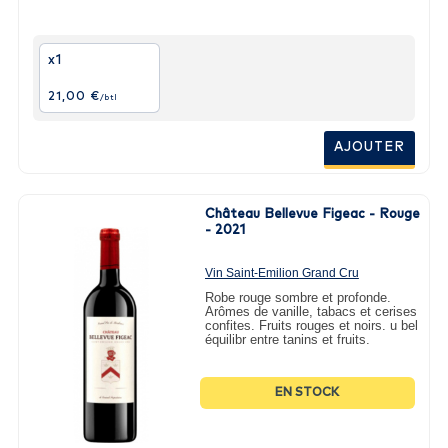
x1
21,00 €
/btl
AJOUTER
Château Bellevue Figeac - Rouge
- 2021
Vin Saint-Emilion Grand Cru
2021 - 75cl
Robe rouge sombre et profonde.
Arômes de vanille, tabacs et cerises
confites. Fruits rouges et noirs. u bel
équilibr entre tanins et fruits.
EN STOCK