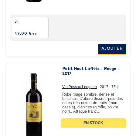
x1
49,00 €
/btl
AJOUTER
Petit Haut Lafitte - Rouge -
2017
Vin Pessac-Léognan
2017 - 75cl
Robe rouge sombre, dense et
brillante.. D'abord discret, puis des
notes très noires de fruits (mure,
cassis), d’épices (girofle, poivre
noir).. Attaque franc...
EN STOCK