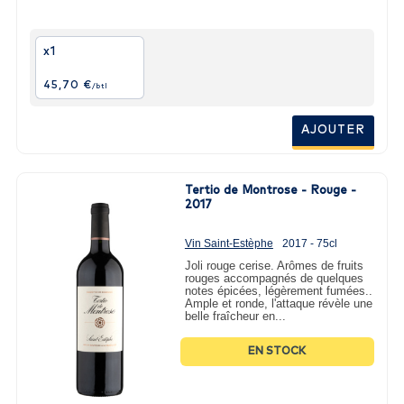
x1
45,70 €
/btl
AJOUTER
Tertio de Montrose - Rouge -
2017
Vin Saint-Estèphe
2017 - 75cl
Joli rouge cerise. Arômes de fruits
rouges accompagnés de quelques
notes épicées, légèrement fumées..
Ample et ronde, l'attaque révèle une
belle fraîcheur en...
EN STOCK