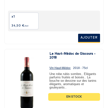
x1
34,50 €
/btl
AJOUTER
Le Haut-Médoc de Giscours -
2018
Vin Haut-Médoc
2018 - 75cl
Une robe rubis sombre.. Elégants
parfums fruités et boisés.. La
bouche se dessine sur des tanins
élégants, aromatiques et
gouleyants..
EN STOCK