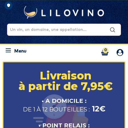
0
Menu
Livraison
à partir de 7,95€
• A DOMICILE :
12€
DE 1 À 12 BOUTEILLES :
• POINT RELAIS :