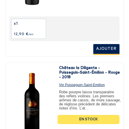
x1
12,90 €
/btl
AJOUTER
Château la Diligente -
Puisseguin-Saint-Émilion - Rouge
- 2018
Vin Puisseguin-Saint-Emilion
2018 - 75cl
Robe pourpre laisse transparaitre
des reflets violines. Les premiers
arômes de cassis, de mûre sauvage,
de réglisse précèdent de délicates
notes d’iris. L’at...
EN STOCK