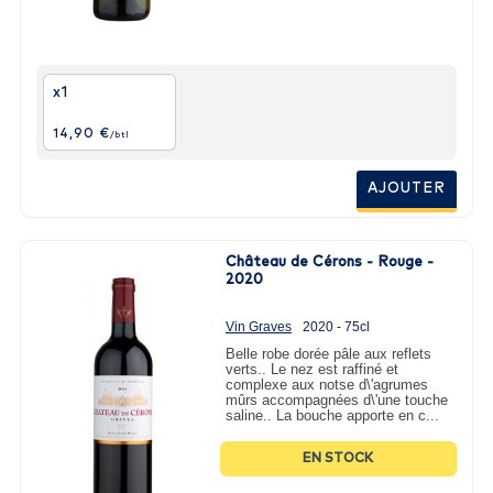
La vigne est présente dans le bordelais depuis l’époque
romaine. Mais sa renommée remonte au Moyen-Age.
Bordeaux devient au XIIIe siècle le principal port
d’exportation des vins vers l’Angleterre et les Pays-Bas. La
ville prospère dès le XVIIe siècle grâce au commerce colonial.
x1
La qualité des vins de Bordeaux est telle qu’ils sont servis
aux rois et à la Cour de France. Les premiers grands crus de
14,90 €
/btl
Bordeaux sont présentés lors de l’Exposition universelle de
Paris en 1855.
AJOUTER
Château de Cérons - Rouge -
2020
Vin Graves
2020 - 75cl
Belle robe dorée pâle aux reflets
verts.. Le nez est raffiné et
complexe aux notse d\'agrumes
mûrs accompagnées d\'une touche
saline.. La bouche apporte en c...
EN STOCK