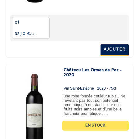
x1
33,10 €
/btl
AJOUTER
Château Les Ormes de Pez -
2020
Vin Saint-Estèphe
2020 - 75cl
une robe foncée couleur rubis.. Ne
révélant pas tout son potentiel
aromatique à ce stade - sur des
fruits noirs amples et d'une belle
fraîcheur aromatique.. ...
EN STOCK