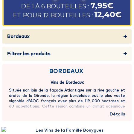
7,95€
DE 1 À 6 BOUTEILLES :
12,40€
ET POUR 12 BOUTEILLES :
Bordeaux
Filtrer les produits
BORDEAUX
Vins de Bordeaux
Située non loin de la façade Atlantique sur la rive gauche et
droite de la Gironde, la région bordelaise est le plus vaste
vignoble d'AOC français avec plus de 119 000 hectares et
60 appellations. Cette région combine un climat océanique
tempéré et des sols plutôt argilo-calcaire. La zone des
Détails
Graves présente des sols spécifiques à base de sables et
de graviers. La région bordelaise peut se diviser en 5
parties: le Médoc, les Graves, l'Entre-Deux-Mers, la Rive
Droite et le Sauternais.