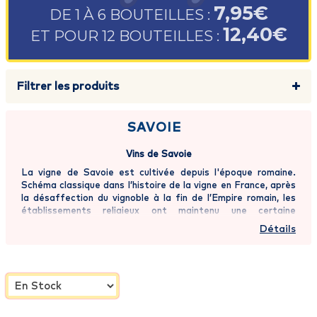
7,95€
DE 1 À 6 BOUTEILLES :
12,40€
ET POUR 12 BOUTEILLES :
Filtrer les produits
SAVOIE
Vins de Savoie
La vigne de Savoie est cultivée depuis l'époque romaine.
Schéma classique dans l’histoire de la vigne en France, après
la désaffection du vignoble à la fin de l’Empire romain, les
établissements religieux ont maintenu une certaine
production et les traditions. L’Etat savoyard participera au
Détails
considérable essor que le vignoble a connu, réglementant
dès le XVIe siècle les critères de production. Cette
croissance se confirma jusqu’à la crise du phylloxéra à la fin
du XIXe siècle. L’industrie viticole de Savoie ne se remit
totalement des conséquences économiques de ce ravage
qu’après la fin de la Seconde Guerre mondiale.Les vins de
Savoie composent aujourd'hui une mosaïque de vins très