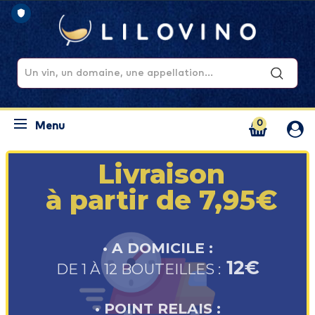
0
Menu
Livraison
à partir de 7,95€
• A DOMICILE :
12€
DE 1 À 12 BOUTEILLES :
• POINT RELAIS :