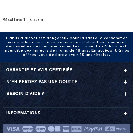
diversifiés de terroirs, de microclimats marqués par le
savoir-faire des vignerons. Le vignoble de Savoie couvre
environ 2.000 hectares répartis principalement dans le
Résultats 1 - 4 sur 4.
département de la Savoie, dont 80% peuvent revendiquer
une appellation d’origine contrôlée. Les quatre principales
sont Crépy, Roussette de Savoie, Seyssel et l’appellation
régionale de Vin de Savoie. Le climat y est évidemment
L'abus d'alcool est dangereux pour la santé, à consommer
montagneux, particulièrement humide, mais profitant
avec modération. La consommation d’alcool est vivement
pourtant d’un très bon ensoleillement.Les principaux
déconseillée aux femmes enceintes. La vente d'alcool est
interdite aux mineurs de moins de 18 ans. En accédant à nos
cépages blancs de Savoie sont le Chardonnay, le Chasselas,
offres, vous déclarez avoir 18 ans révolus.
la Jacquère (cépage traditionnel de Savoie, le plus répandu),
la Molette blanche pour les vins de Seyssel, la Roussanne ou
Bergeron pour le Chignin et la Roussette. Quant aux
GARANTIE ET AVIS CERTIFIÉS
cépages utilisés pour le vin rouge de Savoie, on trouve
principalement du Gamay et de la Mondeuse, cépage
N'EN PERDEZ PAS UNE GOUTTE
traditionnel de Savoie apparenté à la Syrah.
BESOIN D'AIDE ?
INFORMATIONS