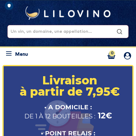
0
Menu
Livraison
à partir de 7,95€
• A DOMICILE :
12€
DE 1 À 12 BOUTEILLES :
• POINT RELAIS :