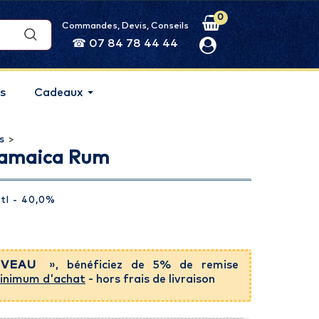
0
Commandes, Devis, Conseils
☎ 07 84 78 44 44
s
Cadeaux
s
>
Jamaica Rum
tl
- 40,0%
VEAU
», bénéficiez de 5% de remise
inimum d'achat
- hors frais de livraison