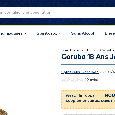
hampagnes
Spiritueux
Sans Alcool
Bière
Spiritueux
>
Rhum
>
Caraïbe
Coruba 18 Ans 
Spiritueux Caraïbes
- 70cl
/b
(0 avis)
Avec le code «
NOU
supplémentaires,
sans m