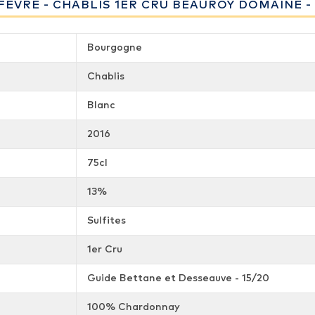
ÈVRE - CHABLIS 1ER CRU BEAUROY DOMAINE - 
Bourgogne
Chablis
Blanc
2016
75cl
13%
Sulfites
1er Cru
Guide Bettane et Desseauve - 15/20
100% Chardonnay