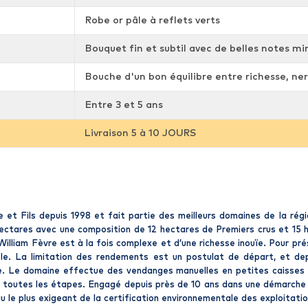
Robe or pâle à reflets verts
Bouquet fin et subtil avec de belles notes min
Bouche d'un bon équilibre entre richesse, ner
Entre 3 et 5 ans
Livraison 5 à 10 JOURS
t Fils depuis 1998 et fait partie des meilleurs domaines de la région
 hectares avec une composition de 12 hectares de Premiers crus et 15
William Fèvre est à la fois complexe et d’une richesse inouïe. Pour pr
ble. La limitation des rendements est un postulat de départ, et dep
que. Le domaine effectue des vendanges manuelles en petites caisses p
à toutes les étapes. Engagé depuis près de 10 ans dans une démarche d
u le plus exigeant de la certification environnementale des exploitatio