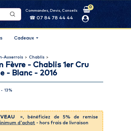
0
Commandes, Devis, Conseils
☎ 07 84 78 44 44
s
Cadeaux
n-Auxerrois
>
Chablis
>
 Fèvre - Chablis 1er Cru
 - Blanc - 2016
- 13%
VEAU
», bénéficiez de 5% de remise
inimum d'achat
- hors frais de livraison