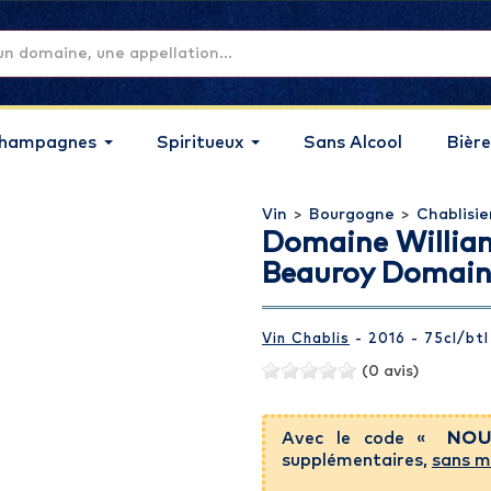
hampagnes
Spiritueux
Sans Alcool
Bière
Vin
>
Bourgogne
>
Chablisie
Domaine William
Beauroy Domaine
Vin Chablis
- 2016 - 75cl
/btl
(0 avis)
Avec le code «
NOU
supplémentaires,
sans m