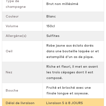
Type de
Brut non millésimé
champagne
Couleur
Blanc
Volume
150cl
Allergène(s)
Sulfites
Robe jaune aux éclats dorés
Oeil
dans une bouteille laquée or et
estampillé d'un as de pique.
Riche et fleuri, il met en avant
Nez
les trois cépages dont il est
composé.
Fruité et brioché avec une
Bouche
finale longue et soyeuse.
Délai de livraison
Livraison 5 à 8 JOURS