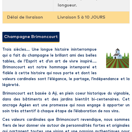
longueur.
Délai de livraison
Livraison 5 à 10 JOURS
Champagne Brimoncourt
Trois siècles... Une longue histoire ininterrompue
qui a fait du
champagne
le brillant ami des belles
tables, de l’Esprit et d’un art de vivre inspiré….
Brimoncourt
est notre hommage intemporel et
fidèle à cette histoire qui nous porte et dont les
valeurs cardinales sont l’
élégance, le partage, l’indépendance et la
légèreté
.
Brimoncourt
est basée à Aÿ, en plein coeur historique du vignoble,
dans des bâtiments et des jardins bientôt bi-centenaires. Cet
ancrage Agéen est une promesse qui nous engage à apporter un
soin très attentif à chaque étape de l’élaboration de nos vins.
Ces valeurs cardinales que Brimoncourt revendique, nous sommes
fiers de leur donner vie autour de personnalités fortes et originales
qui partagent toutes une vision et une passion authentiques pour