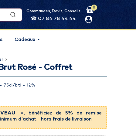
0
Commandes, Devis, Conseils
☎ 07 84 78 44 44
s
Cadeaux
er
>
Brut Rosé - Coffret
- 75cl
/btl
- 12%
VEAU
», bénéficiez de 5% de remise
inimum d'achat
- hors frais de livraison