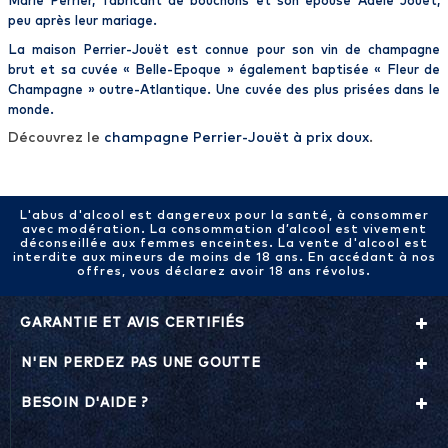
Marie Perrier, fabricant de bouchons et son épouse Adèle
Jouët
,
peu après leur mariage.
La
maison Perrier-Jouët
est connue pour son vin de
champagne
brut
et sa cuvée « Belle-Epoque
» également baptisée «
Fleur de
Champagne
» outre-Atlantique.
Une cuvée des plus prisées dans le
monde
.
Découvrez le
champagne Perrier-Jouët à prix doux
.
L'abus d'alcool est dangereux pour la santé, à consommer
avec modération. La consommation d’alcool est vivement
déconseillée aux femmes enceintes. La vente d'alcool est
interdite aux mineurs de moins de 18 ans. En accédant à nos
offres, vous déclarez avoir 18 ans révolus.
GARANTIE ET AVIS CERTIFIÉS
N'EN PERDEZ PAS UNE GOUTTE
BESOIN D'AIDE ?