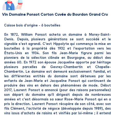
Vin Domaine Ponsot Corton Cuvée du Bourdon Grand Cru
Caisse bois d'origine - 6 bouteilles
En 1872, William Ponsot acheta un domaine à Morey-Saint-
Denis. Depuis, plusieurs générations se sont succédé et le
vignoble s'est agrandi. C'est Hippolyte qui commença la mise en
bouteilles à la propriété dès 1932 et l'exportation vers les
États-Unis en 1934. Son fils Jean-Marie figrure parmi les
pionniers de la sélection clônale en Bourgogne, au début des
années 60. En 1972 son épouse Jacqueline apporte par héritage
plusieurs parcelles de Gevrey-Chambertin et Chapelle-
Chambertin. Le domaine est demeuré exclusivement familial, et
les différentes entités du domaine sont détenues par les
enfants de Jean-Marie et Jacqueline Ponsot qui continuent de
produire des vins en dehors des phénomènes de mode. Début
2017, Laurent Ponsot a annoncé (pour des raisons personnelles)
son départ du domaine qu’il dirigeait depuis de nombreuses
années et c'est désormais sa sœur Rose-Marie Ponsot qui en a
pris la direction. Laurent Ponsot récupère de son côté, avec son
fils Clément, l'activité de négoce (développée depuis 1989), des
vins issus d'achats de raisins et vinifiés par lui-même ; il entend