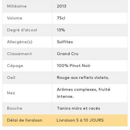
Millésime
2013
Volume
75cl
Degré d'alcool
13%
Allergène(s)
Sulfites
Classement
Grand Cru
Cépage
100% Pinot Noir
Oeil
Rouge aux reflets violets.
Arômes complexes, fruité
Nez
intense.
Bouche
Tanins mûrs et racés
Délai de livraison
Livraison 5 à 10 JOURS