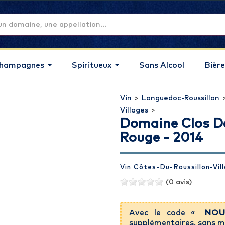
hampagnes
Spiritueux
Sans Alcool
Bière
Vin
>
Languedoc-Roussillon
Villages
>
Domaine Clos Des
Rouge - 2014
Vin Côtes-Du-Roussillon-Vil
(0 avis)
Avec le code «
NOU
supplémentaires,
sans m