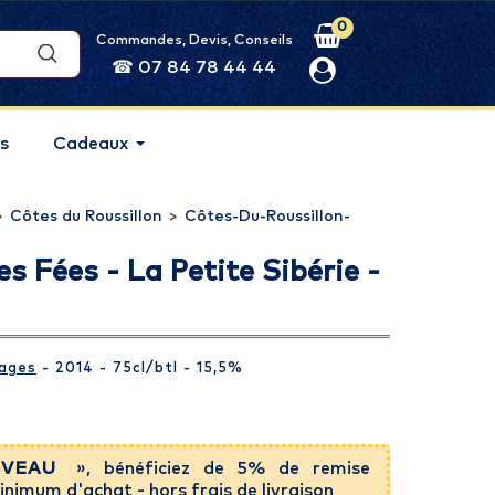
0
Commandes, Devis, Conseils
☎ 07 84 78 44 44
s
Cadeaux
>
Côtes du Roussillon
>
Côtes-Du-Roussillon-
 Fées - La Petite Sibérie -
lages
- 2014 - 75cl
/btl
- 15,5%
VEAU
», bénéficiez de 5% de remise
inimum d'achat
- hors frais de livraison