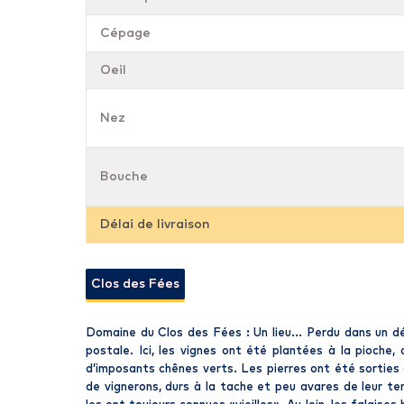
Cépage
Oeil
Nez
Bouche
Délai de livraison
Clos des Fées
Domaine du Clos des Fées : Un lieu... Perdu dans un d
postale. Ici, les vignes ont été plantées à la pioche
d’imposants chênes verts. Les pierres ont été sorties
de vignerons, durs à la tache et peu avares de leur tem