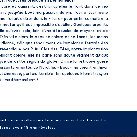
gtemps, fouettées presque en permanence
core et dansent, c’est ici qu’elles le font dans ce lieu
 vivre jusqu’au bout ma passion du vin. Tour à tour jeune
 me fallait entrer dans le «faire» pour enfin connaître, à
nectar qu’il est impossible d’oublier. Quelques arpents
vaillé qu’avec cela, loin d’une débauche de moyens et de
rès vite alors, la peau se colore et se tanne, les mains
otidienne, s’éloigne résolument de l’ambiance feutrée des
en revendique pas ? Au Clos des Fées, notre implantation
pliant coloré, elle ne parle sans doute vraiment qu'aux
ique de cette région du globe. On ne la retrouve guère
ersants orientés au Nord, les «Bacs», ne voient en hiver
 sécheresse, parfois terrible. En quelques kilomètres, on
it «méditerranéen» ?
ment déconseillée aux femmes enceintes. La vente
arez avoir 18 ans révolus.