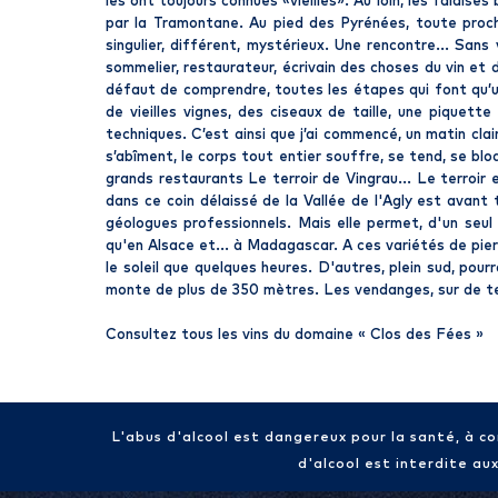
les ont toujours connues «vieilles». Au loin, les falai
par la Tramontane. Au pied des Pyrénées, toute proche, 
singulier, différent, mystérieux. Une rencontre... Sans 
sommelier, restaurateur, écrivain des choses du vin et du
défaut de comprendre, toutes les étapes qui font qu’un
de vieilles vignes, des ciseaux de taille, une piquette
techniques. C’est ainsi que j’ai commencé, un matin cla
s’abîment, le corps tout entier souffre, se tend, se blo
grands restaurants Le terroir de Vingrau... Le terroir 
dans ce coin délaissé de la Vallée de l'Agly est avant
géologues professionnels. Mais elle permet, d'un seul
qu'en Alsace et... à Madagascar. A ces variétés de pier
le soleil que quelques heures. D'autres, plein sud, pour
monte de plus de 350 mètres. Les vendanges, sur de te
Consultez tous les vins du domaine «
Clos des Fées
»
L'abus d'alcool est dangereux pour la santé, à 
d'alcool est interdite au