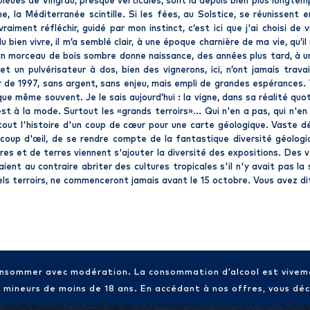
ses bleues de Vingrau, presque verticales, sont là depuis bien plus lon
la Méditerranée scintille. Si les fées, au Solstice, se réunissent en
vraiment réfléchir, guidé par mon instinct, c’est ici que j'ai choisi de
 bien vivre, il m’a semblé clair, à une époque charnière de ma vie, qu’il
 morceau de bois sombre donne naissance, des années plus tard, à un 
 et un pulvérisateur à dos, bien des vignerons, ici, n’ont jamais tra
ir de 1997, sans argent, sans enjeu, mais empli de grandes espérances. T
que même souvent. Je le sais aujourd’hui : la vigne, dans sa réalité qu
est à la mode. Surtout les «grands terroirs»... Qui n'en a pas, qui n'
 tout l'histoire d'un coup de cœur pour une carte géologique. Vaste dé
 coup d'œil, de se rendre compte de la fantastique diversité géolog
res et de terres viennent s'ajouter la diversité des expositions. Des v
raient au contraire abriter des cultures tropicales s'il n'y avait pas la
ls terroirs, ne commenceront jamais avant le 15 octobre. Vous avez d
consommer avec modération. La consommation d’alcool est vive
x mineurs de moins de 18 ans. En accédant à nos offres, vous décl