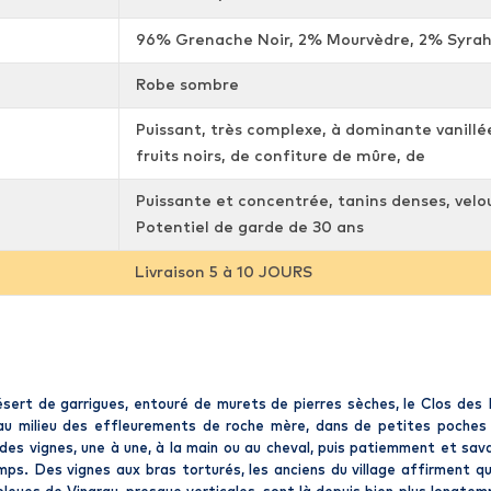
96% Grenache Noir, 2% Mourvèdre, 2% Syra
Robe sombre
Puissant, très complexe, à dominante vanillé
fruits noirs, de confiture de mûre, de
Puissante et concentrée, tanins denses, velout
Potentiel de garde de 30 ans
Livraison 5 à 10 JOURS
ésert de garrigues, entouré de murets de pierres sèches, le Clos de
, au milieu des effleurements de roche mère, dans de petites poches d
 des vignes, une à une, à la main ou au cheval, puis patiemment et s
ps. Des vignes aux bras torturés, les anciens du village affirment que 