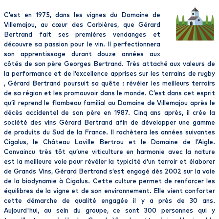
C’est en 1975, dans les vignes du Domaine de
Villemajou, au cœur des Corbières, que Gérard
Bertrand fait ses premières vendanges et
découvre sa passion pour le vin. Il perfectionnera
son apprentissage durant douze années aux
côtés de son père Georges Bertrand. Très attaché aux valeurs de
la performance et de l’excellence apprises sur les terrains de rugby
, Gérard Bertrand poursuit sa quête : révéler les meilleurs terroirs
de sa région et les promouvoir dans le monde. C’est dans cet esprit
qu’il reprend le flambeau familial au Domaine de Villemajou après le
décès accidentel de son père en 1987. Cinq ans après, il crée la
société des vins Gérard Bertrand afin de développer une gamme
de produits du Sud de la France. Il rachètera les années suivantes
Cigalus, le Château Laville Bertrou et le Domaine de l’Aigle.
Convaincu très tôt qu’une viticulture en harmonie avec la nature
est la meilleure voie pour révéler la typicité d’un terroir et élaborer
de Grands Vins, Gérard Bertrand s’est engagé dès 2002 sur la voie
de la biodynamie à Cigalus. Cette culture permet de renforcer les
équilibres de la vigne et de son environnement. Elle vient conforter
cette démarche de qualité engagée il y a près de 30 ans.
Aujourd'hui, au sein du groupe, ce sont 300 personnes qui y