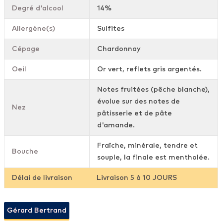
Degré d'alcool
14%
Allergène(s)
Sulfites
Cépage
Chardonnay
Oeil
Or vert, reflets gris argentés.
Notes fruitées (pêche blanche),
évolue sur des notes de
Nez
pâtisserie et de pâte
d'amande.
Fraîche, minérale, tendre et
Bouche
souple, la finale est mentholée.
Délai de livraison
Livraison 5 à 10 JOURS
Gérard Bertrand