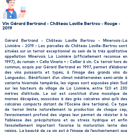
Vin Gérard Bertrand - Château Laville Bertrou - Rouge -
2019
Gérard Bertrand - Château Laville Bertrou - Minervois-La
Liviniére - 2019 : Les parcelles du Château Laville-Bertrou sont
situées sur un terroir exceptionnel au sein de la très qualitative
appellation Minervois La Livinière (officiellement reconnue en
1997), du romain « Cella Vinaria » : Cellier à vin. Ce terroir hors du
commun, acquis par Gérard Bertrand en 1997, permet d’élaborer
des vins puissants et typés, à l’image des grands vins du
Languedoc. Bénéficiant d’un climat méditerranéen semi-aride à
variante hivernale tempérée, les vignes sont exposées plein Sud
sur les hauteurs du village de La Livinière, entre 120 et 230
mètres d’altitude. Le sol est constitué d’une mosaïque de
marnes décapées, associées à des grès calcaires ainsi qu’à des
calcaires compacts datant de l’Eocène (ère tertiaire). Ce type
de terroir limite naturellement la production de chaque cep,
l’enracinement profond des vignes leur permet de résister à la
faiblesse des précipitations et au stress hydrique et enfin
l’ensoleillement important favorise la maturation lente des
raisins. La beauté de ce vin est à l’image de l’enchantement que