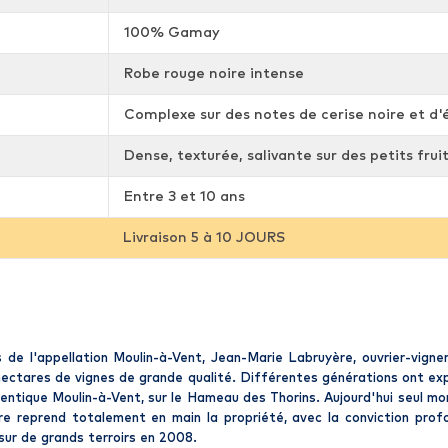
100% Gamay
Robe rouge noire intense
Complexe sur des notes de cerise noire et d'
Dense, texturée, salivante sur des petits frui
Entre 3 et 10 ans
Livraison 5 à 10 JOURS
e l'appellation Moulin-à-Vent, Jean-Marie Labruyère, ouvrier-vigner
ctares de vignes de grande qualité. Différentes générations ont expl
hentique Moulin-à-Vent, sur le Hameau des Thorins. Aujourd'hui seul mon
e reprend totalement en main la propriété, avec la conviction pro
t sur de grands terroirs en 2008.