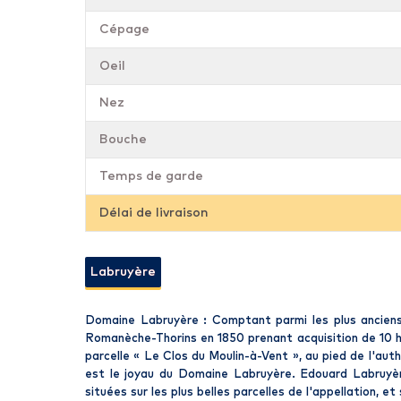
Cépage
Oeil
Nez
Bouche
Temps de garde
Délai de livraison
Labruyère
Domaine Labruyère : Comptant parmi les plus anciens d
Romanèche-Thorins en 1850 prenant acquisition de 10 he
parcelle « Le Clos du Moulin-à-Vent », au pied de l'aut
est le joyau du Domaine Labruyère. Edouard Labruyèr
situées sur les plus belles parcelles de l'appellation, e