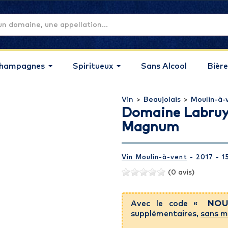
hampagnes
Spiritueux
Sans Alcool
Bière
Vin
>
Beaujolais
>
Moulin-à-
Domaine Labruy
Magnum
Vin Moulin-à-vent
- 2017 - 1
(0 avis)
Avec le code «
NOU
supplémentaires,
sans m