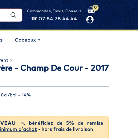
0
Commandes, Devis, Conseils
☎ 07 84 78 44 44
s
Cadeaux
vent
>
ère - Champ De Cour - 2017
50cl
/btl
- 14%
VEAU
», bénéficiez de 5% de remise
inimum d'achat
- hors frais de livraison