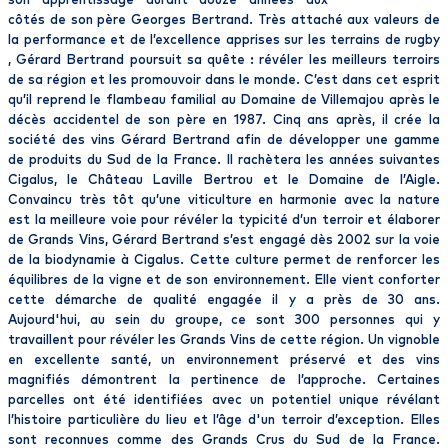
son apprentissage durant douze années aux
côtés de son père Georges Bertrand. Très attaché aux valeurs de
la performance et de l’excellence apprises sur les terrains de rugby
, Gérard Bertrand poursuit sa quête : révéler les meilleurs terroirs
de sa région et les promouvoir dans le monde. C’est dans cet esprit
qu’il reprend le flambeau familial au Domaine de Villemajou après le
décès accidentel de son père en 1987. Cinq ans après, il crée la
société des vins Gérard Bertrand afin de développer une gamme
de produits du Sud de la France. Il rachètera les années suivantes
Cigalus, le Château Laville Bertrou et le Domaine de l’Aigle.
Convaincu très tôt qu’une viticulture en harmonie avec la nature
est la meilleure voie pour révéler la typicité d’un terroir et élaborer
de Grands Vins, Gérard Bertrand s’est engagé dès 2002 sur la voie
de la biodynamie à Cigalus. Cette culture permet de renforcer les
équilibres de la vigne et de son environnement. Elle vient conforter
cette démarche de qualité engagée il y a près de 30 ans.
Aujourd'hui, au sein du groupe, ce sont 300 personnes qui y
travaillent pour révéler les Grands Vins de cette région. Un vignoble
en excellente santé, un environnement préservé et des vins
magnifiés démontrent la pertinence de l’approche. Certaines
parcelles ont été identifiées avec un potentiel unique révélant
l’histoire particulière du lieu et l’âge d'un terroir d’exception. Elles
sont reconnues comme des Grands Crus du Sud de la France.