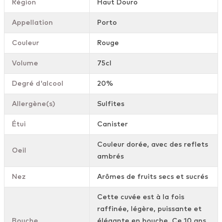
Région
Haut Douro
Appellation
Porto
Couleur
Rouge
Volume
75cl
Degré d'alcool
20%
Allergène(s)
Sulfites
Étui
Canister
Couleur dorée, avec des reflets
Oeil
ambrés
Nez
Arômes de fruits secs et sucrés
Cette cuvée est à la fois
raffinée, légère, puissante et
Bouche
élégante en bouche. Ce 10 ans