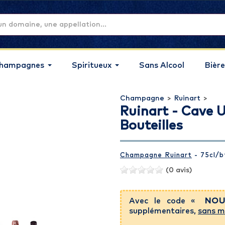
hampagnes
Spiritueux
Sans Alcool
Bière
Champagne
>
Ruinart
>
Ruinart - Cave U
Bouteilles
Champagne Ruinart
- 75cl
/b
(0 avis)
Avec le code «
NOU
supplémentaires,
sans m