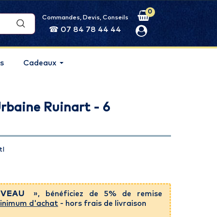
0
Commandes, Devis, Conseils
☎ 07 84 78 44 44
s
Cadeaux
rbaine Ruinart - 6
tl
VEAU
», bénéficiez de 5% de remise
inimum d'achat
- hors frais de livraison