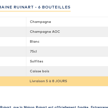
BAINE RUINART - 6 BOUTEILLES
Champagne
Champagne AOC
Blanc
75cl
Sulfites
Caisse bois
Livraison 5 à 8 JOURS
Ruinart
, que la
Maison Ruinart
est officiellement fondée. Entreprene