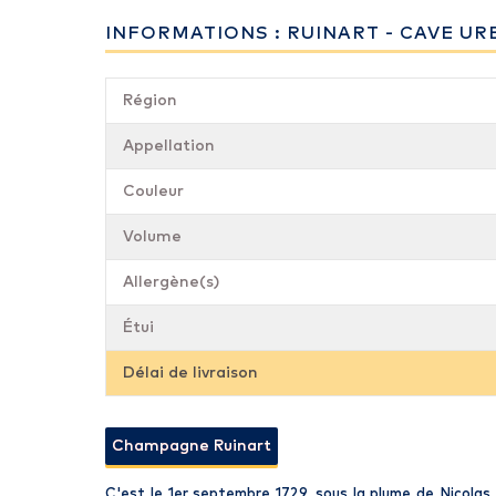
INFORMATIONS : RUINART - CAVE UR
Région
Appellation
Couleur
Volume
Allergène(s)
Étui
Délai de livraison
Champagne Ruinart
C'est le 1er septembre 1729, sous la plume de Nicolas