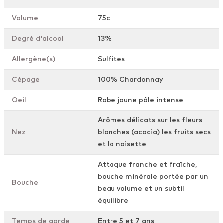
Volume
75cl
Degré d'alcool
13%
Allergène(s)
Sulfites
Cépage
100% Chardonnay
Oeil
Robe jaune pâle intense
Arômes délicats sur les fleurs
Nez
blanches (acacia) les fruits secs
et la noisette
Attaque franche et fraîche,
bouche minérale portée par un
Bouche
beau volume et un subtil
équilibre
Temps de garde
Entre 5 et 7 ans