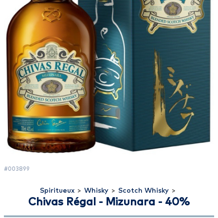
#003899
Spiritueux
>
Whisky
>
Scotch Whisky
>
Chivas Régal - Mizunara - 40%