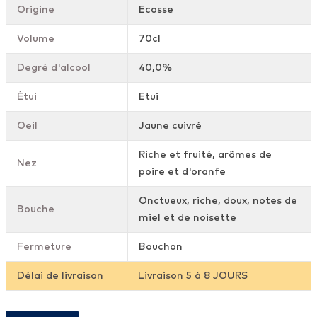
Origine
Ecosse
Volume
70cl
Degré d'alcool
40,0%
Étui
Etui
Oeil
Jaune cuivré
Riche et fruité, arômes de
Nez
poire et d'oranfe
Onctueux, riche, doux, notes de
Bouche
miel et de noisette
Fermeture
Bouchon
Délai de livraison
Livraison 5 à 8 JOURS