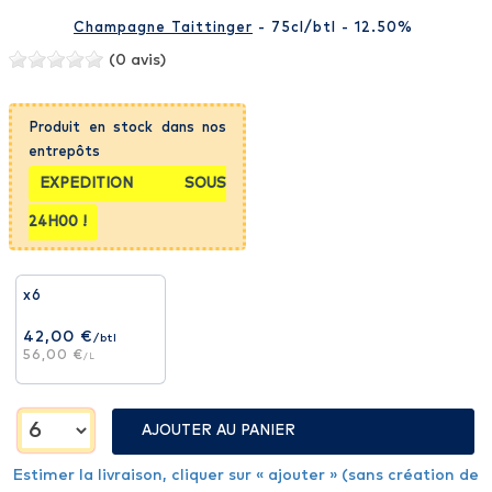
Champagne Taittinger
- 75cl
/btl
- 12.50%
(0 avis)
Produit en stock dans nos
entrepôts
EXPEDITION SOUS
24H00 !
x6
42,00 €
/btl
56,00 €
/L
AJOUTER AU PANIER
Estimer la livraison, cliquer sur « ajouter » (sans création de