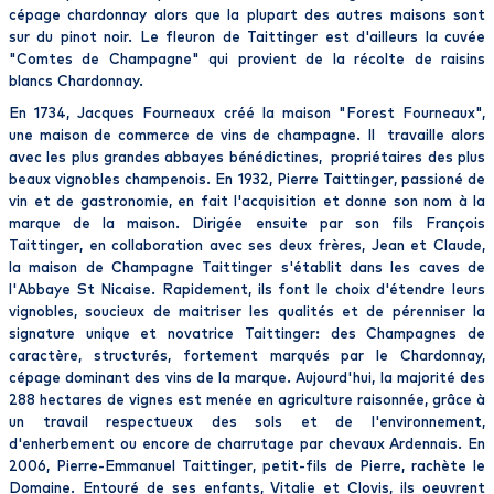
cépage chardonnay alors que la plupart des autres maisons sont
sur du pinot noir.
Le fleuron de Taittinger
est d'ailleurs la cuvée
"
Comtes de Champagne
" qui provient de la récolte de raisins
blancs Chardonnay.
En 1734, Jacques Fourneaux créé la maison "Forest Fourneaux",
une maison de commerce de vins de
champagne
. Il travaille alors
avec les plus grandes abbayes bénédictines, propriétaires des plus
beaux vignobles champenois. En 1932, Pierre
Taittinger
, passioné de
vin et de gastronomie, en fait l'acquisition et donne son nom à la
marque de la maison. Dirigée ensuite par son fils François
Taittinger
, en collaboration avec ses deux frères, Jean et Claude,
la maison de
Champagne Taittinger
s'établit dans les caves de
l'
Abbaye St Nicaise
. Rapidement, ils font le choix d'étendre leurs
vignobles, soucieux de maitriser les qualités et de pérenniser la
signature unique et novatrice Taittinger: des
Champagnes
de
caractère, structurés, fortement marqués par le Chardonnay,
cépage dominant des vins de la marque. Aujourd'hui, la majorité des
288 hectares de vignes est menée en
agriculture raisonnée
, grâce à
un travail respectueux des sols et de l'environnement,
d'enherbement ou encore de charrutage par chevaux Ardennais. En
2006,
Pierre-Emmanuel Taittinger
, petit-fils de Pierre, rachète le
Domaine. Entouré de ses enfants, Vitalie et Clovis, ils oeuvrent