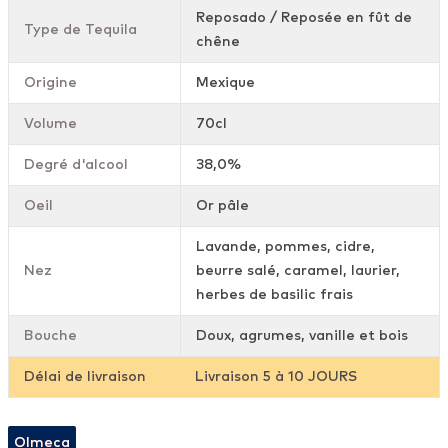
Reposado / Reposée en fût de
Type de Tequila
chêne
Origine
Mexique
Volume
70cl
Degré d'alcool
38,0%
Oeil
Or pâle
Lavande, pommes, cidre,
Nez
beurre salé, caramel, laurier,
herbes de basilic frais
Bouche
Doux, agrumes, vanille et bois
Délai de livraison
Livraison 5 à 10 JOURS
Olmeca