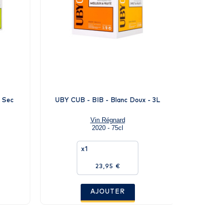
 Sec
UBY CUB - BIB - Blanc Doux - 3L
Domaine 
Vin Régnard
2020 - 75cl
x1
23,95 €
AJOUTER