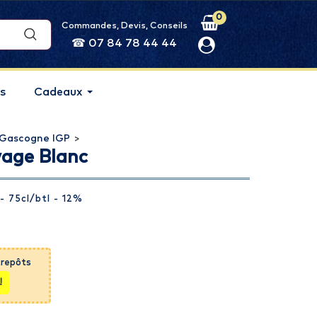
0
Commandes, Devis, Conseils
☎ 07 84 78 44 44
s
Cadeaux
 Gascogne IGP
>
age Blanc
- 75cl
/btl
- 12%
trepôts
!