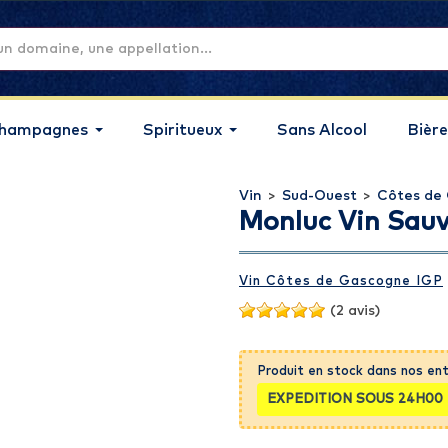
hampagnes
Spiritueux
Sans Alcool
Bière
Vin
>
Sud-Ouest
>
Côtes de
Monluc Vin Sauv
Vin Côtes de Gascogne IGP
(2 avis)
Produit en stock dans nos en
EXPEDITION SOUS 24H00 