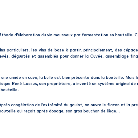
méthode d’élaboration du vin mousseux par fermentation en bouteille. C
s particuliers, les vins de base à partir, principalement, des cépa
levés, dégustés et assemblés pour donner la Cuvée, assemblage fina
e année en cave, la bulle est bien présente dans la bouteille. Mais les
puisque René Lassus, son propriétaire, a inventé un système original 
bouteille.
 Après congélation de l’extrémité du goulot, on ouvre le flacon et la p
a bouteille qui reçoit après dosage, son gros bouchon de liège...