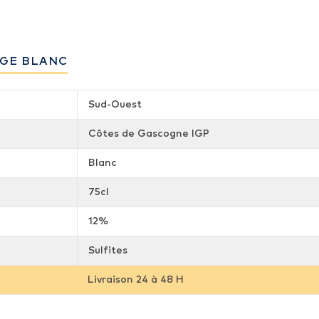
AGE BLANC
Sud-Ouest
Côtes de Gascogne IGP
Blanc
75cl
12%
Sulfites
Livraison 24 à 48 H