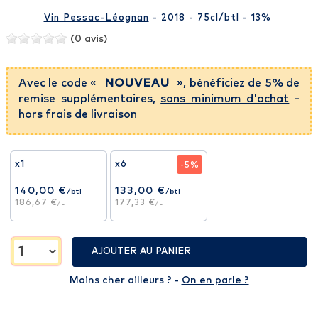
Vin Pessac-Léognan
- 2018 - 75cl
/btl
- 13%
(0 avis)
Avec le code «
NOUVEAU
», bénéficiez de 5% de
remise supplémentaires,
sans minimum d'achat
-
hors frais de livraison
x1
x6
-5%
140,00 €
133,00 €
/btl
/btl
186,67 €
177,33 €
/L
/L
AJOUTER AU PANIER
Moins cher ailleurs ? -
On en parle ?