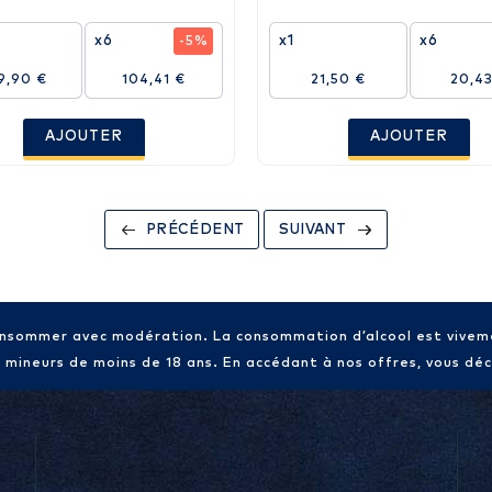
x6
x1
x6
-5%
9,90 €
104,41 €
21,50 €
20,43
AJOUTER
AJOUTER
PRÉCÉDENT
SUIVANT
consommer avec modération. La consommation d’alcool est vive
x mineurs de moins de 18 ans. En accédant à nos offres, vous décl