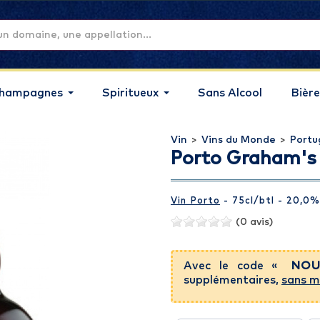
hampagnes
Spiritueux
Sans Alcool
Bière
Vin
>
Vins du Monde
>
Portu
Porto Graham's
Vin Porto
- 75cl
/btl
- 20,0%
(0 avis)
Avec le code «
NOU
supplémentaires,
sans m