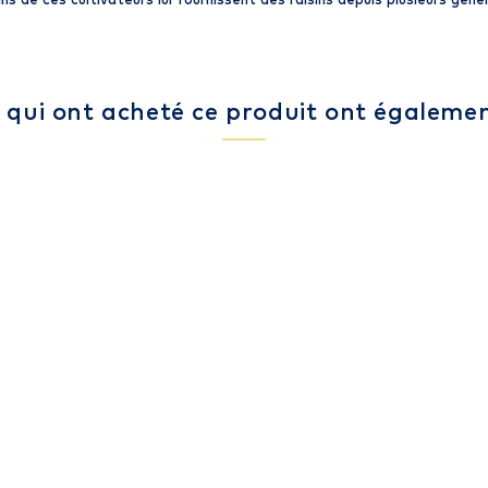
s de ces cultivateurs lui fournissent des raisins depuis plusieurs géné
s qui ont acheté ce produit ont égalemen