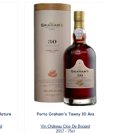
Mature
Porto Graham's Tawny 30 Ans
Port
rd
Vin Château Clos De Boüard
Vi
2017 - 75cl