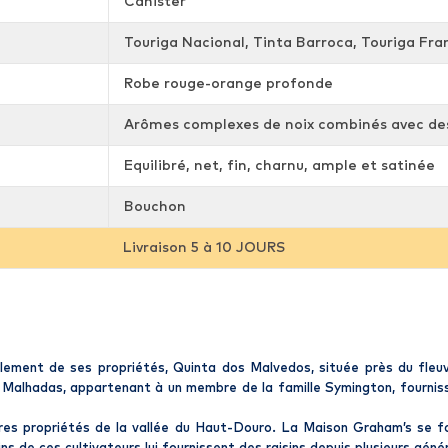
Canister
Touriga Nacional, Tinta Barroca, Touriga Fra
Robe rouge-orange profonde
Arômes complexes de noix combinés avec des
Equilibré, net, fin, charnu, ample et satinée
Bouchon
Livraison 5 à 10 JOURS
lement de ses propriétés, Quinta dos Malvedos, située près du fleu
de Malhadas, appartenant à un membre de la famille Symington, fourn
ures propriétés de la vallée du Haut-Douro. La Maison Graham’s se f