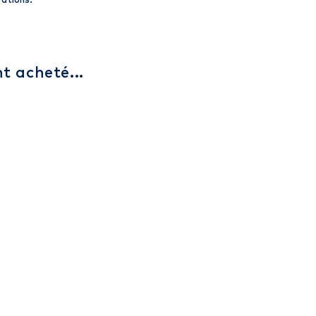
rations.
t acheté...