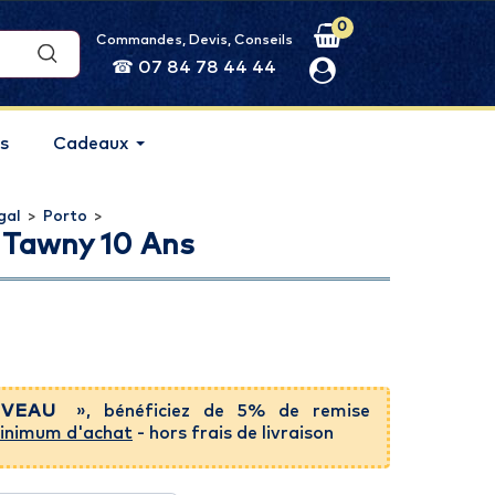
0
Commandes, Devis, Conseils
☎ 07 84 78 44 44
s
Cadeaux
gal
>
Porto
>
 Tawny 10 Ans
VEAU
», bénéficiez de 5% de remise
inimum d'achat
- hors frais de livraison