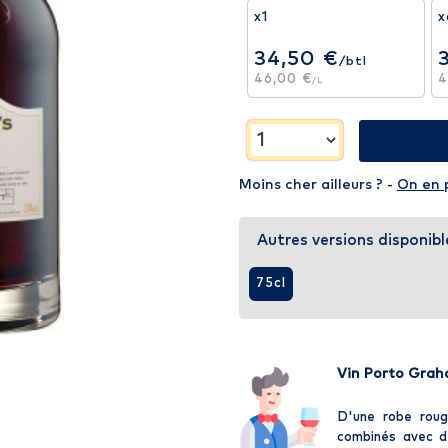
x1
x
34,50 €
/btl
46,00 €
4
/L
Moins cher ailleurs ? -
On en 
Autres versions disponibl
75cl
Vin Porto Grah
D'une robe roug
combinés avec de