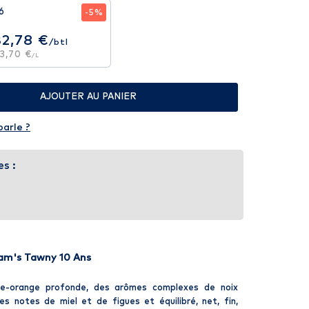
6
-5%
32,78 €
/btl
3,70 €
/L
AJOUTER AU PANIER
parle ?
es :
am's Tawny 10 Ans
e-orange profonde, des arômes complexes de noix
s notes de miel et de figues et équilibré, net, fin,