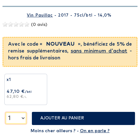
Vin Pauillac
- 2017 - 75cl
/btl
- 14,0%
(0 avis)
Avec le code «
NOUVEAU
», bénéficiez de 5% de
remise supplémentaires,
sans minimum d'achat
-
hors frais de livraison
x1
47,10 €
/btl
62,80 €
/L
AJOUTER AU PANIER
Moins cher ailleurs ? -
On en parle ?