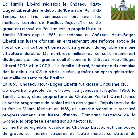
La famille Libéral régissait le Château Haut-
Bages Libéral dès le début du 18e siècle. Au fil du
temps, ces fins connaisseurs ont réuni les
meilleurs terroirs de Pauillac. Aujourd'hui ce 5e
grand cru classé de Pauillac est la propriété de la
famille Villars depuis 1983, qui redonne au Château Haut-Bages
Libéral son lustre d'antan, en entreprenant une refonte totale de
l'outil de vinification et orientant sa gestion du vignoble vers une
viticulture durable. De nombreux millésimes se sont récemment
distingués par leur grande qualité comme le château Haut-Bages
Libéral 2005 et le 2009... La famille Libéral, fondatrice du domaine
dès le début du XVIIIe siècle, a réuni, génération après génération,
les meilleurs terroirs de Pauillac.
En 1855, Château Haut-Bages Libéral fut classé Cinquième cru.
Ce superbe vignoble va retrouver sa jeunesse lorsqu’en 1960, la
famille Cruse, alors propriétaire du Château Pontet-Canet, lança
un vaste programme de replantation des vignes. Depuis l’arrivée de
la famille Villars-Merlaut en 1983, ce superbe vignoble a retrouvé
progressivement son lustre d’antan. Dominant l’estuaire de la
Gironde, la propriété s’étend sur 30 hectares.
La moitié du vignoble, accolée au Château Latour, est composée
de graves sur marnes calcaires et l’autre moitié, constituée de