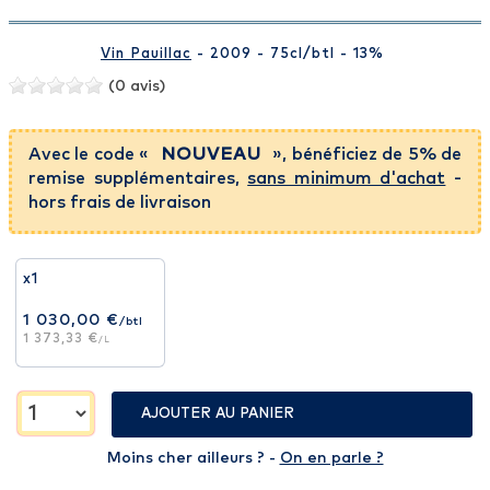
Vin Pauillac
- 2009 - 75cl
/btl
- 13%
(0 avis)
Avec le code «
NOUVEAU
», bénéficiez de 5% de
remise supplémentaires,
sans minimum d'achat
-
hors frais de livraison
x1
1 030,00 €
/btl
1 373,33 €
/L
AJOUTER AU PANIER
Moins cher ailleurs ? -
On en parle ?