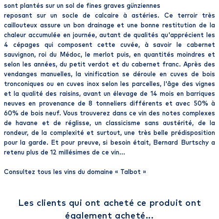
sont plantés sur un sol de fines graves günziennes
reposant sur un socle de calcaire à astéries. Ce terroir très
caillouteux assure un bon drainage et une bonne restitution de la
chaleur accumulée en journée, autant de qualités qu'apprécient les
4 cépages qui composent cette cuvée, à savoir le cabernet
sauvignon, roi du Médoc, le merlot puis, en quantités moindres et
selon les années, du petit verdot et du cabernet franc. Après des
vendanges manuelles, la vinification se déroule en cuves de bois
tronconiques ou en cuves inox selon les parcelles, l'âge des vignes
et la qualité des raisins, avant un élevage de 14 mois en barriques
neuves en provenance de 8 tonneliers différents et avec 50% à
60% de bois neuf. Vous trouverez dans ce vin des notes complexes
de havane et de réglisse, un classicisme sans austérité, de la
rondeur, de la complexité et surtout, une très belle prédisposition
pour la garde. Et pour preuve, si besoin était, Bernard Burtschy a
retenu plus de 12 millésimes de ce vin...
Consultez tous les vins du domaine «
Talbot
»
Les clients qui ont acheté ce produit ont
également acheté...