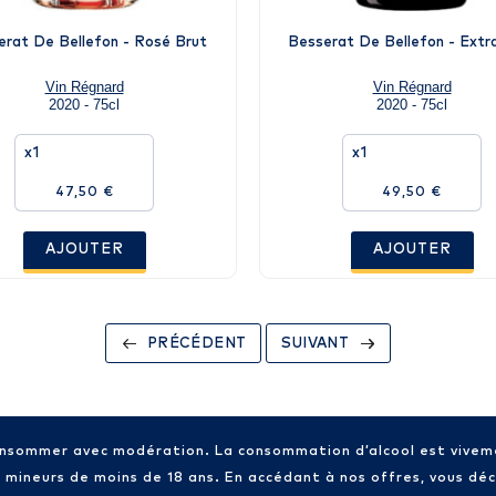
erat De Bellefon - Rosé Brut
Besserat De Bellefon - Extr
Vin Régnard
Vin Régnard
2020 - 75cl
2020 - 75cl
x1
x1
47,50 €
49,50 €
AJOUTER
AJOUTER
PRÉCÉDENT
SUIVANT
consommer avec modération. La consommation d’alcool est vive
x mineurs de moins de 18 ans. En accédant à nos offres, vous décl