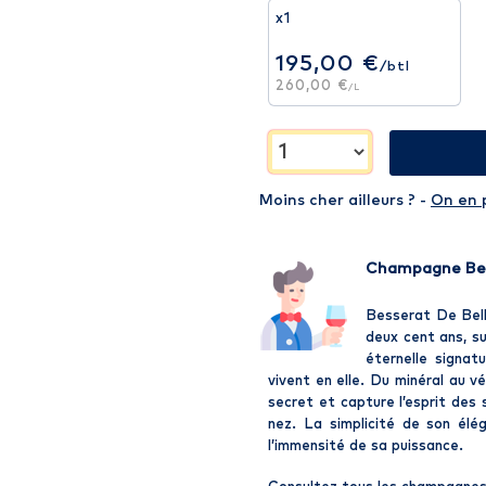
x1
195,00 €
/btl
260,00 €
/L
Moins cher ailleurs ? -
On en 
Champagne Bess
Besserat De Bell
deux cent ans, su
éternelle signat
vivent en elle. Du minéral au v
secret et capture l’esprit des s
nez. La simplicité de son élé
l’immensité de sa puissance.