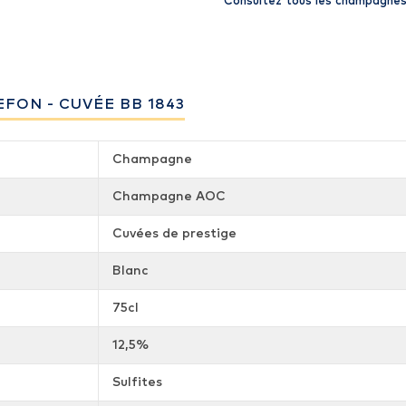
Consultez tous les champagnes
FON - CUVÉE BB 1843
Champagne
Champagne AOC
Cuvées de prestige
Blanc
75cl
12,5%
Sulfites