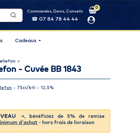
0
Commandes, Devis, Conseils
☎ 07 84 78 44 44
s
Cadeaux
ellefon
>
efon - Cuvée BB 1843
lefon
- 75cl
/btl
- 12,5%
VEAU
», bénéficiez de 5% de remise
inimum d'achat
- hors frais de livraison