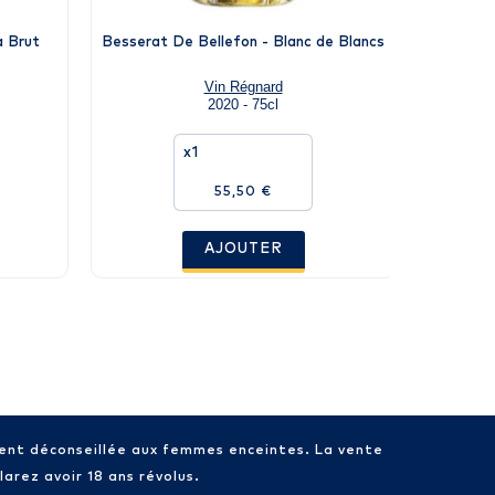
a Brut
Besserat De Bellefon - Blanc de Blancs
Besser
Vin Régnard
2020 - 75cl
x1
55,50 €
AJOUTER
ment déconseillée aux femmes enceintes. La vente
arez avoir 18 ans révolus.