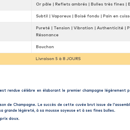
Or pâle | Reflets ambrés | Bulles très fines | 
Subtil | Vaporeux | Boisé fondu | Pain en cuis
Pureté | Tension | Vibration | Authenticité |
Résonance
Bouchon
Livraison 5 à 8 JOURS
est rendue célèbre en élaborant le premier
champagne
légèrement pé
son de Champagne
. Le succès de cette cuvée brut issue de l'assemb
 sa grande légèreté, à sa mousse soyeuse et à ses fines bulles.
prix doux
.