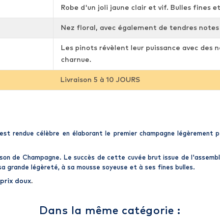
Robe d'un joli jaune clair et vif. Bulles fines e
Nez floral, avec également de tendres notes
Les pinots révèlent leur puissance avec des n
charnue.
Livraison 5 à 10 JOURS
est rendue célèbre en élaborant le premier
champagne
légèrement pé
son de Champagne
. Le succès de cette cuvée brut issue de l'assemb
 sa grande légèreté, à sa mousse soyeuse et à ses fines bulles.
prix doux
.
Dans la même catégorie :