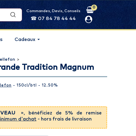
0
Commandes, Devis, Conseils
☎ 07 84 78 44 44
s
Cadeaux
ellefon
>
Grande Tradition Magnum
lefon
- 150cl
/btl
- 12.50%
VEAU
», bénéficiez de 5% de remise
inimum d'achat
- hors frais de livraison