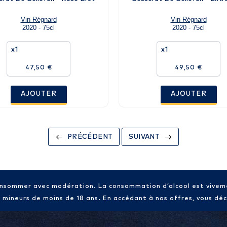
Vin Régnard
Vin Régnard
2020 - 75cl
2020 - 75cl
x1
x1
47,50 €
49,50 €
AJOUTER
AJOUTER
PRÉCÉDENT
SUIVANT
consommer avec modération. La consommation d’alcool est vive
x mineurs de moins de 18 ans. En accédant à nos offres, vous décl