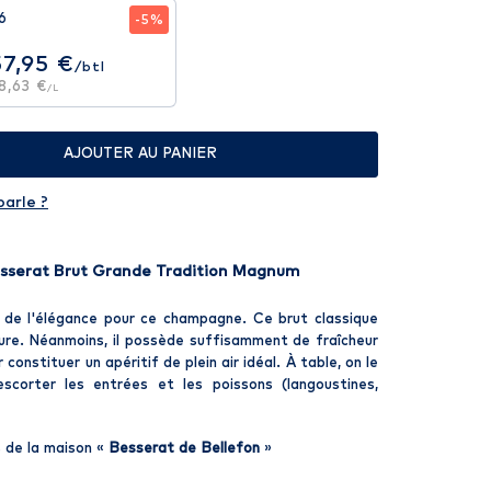
6
-5%
57,95 €
/btl
8,63 €
/L
AJOUTER AU PANIER
parle ?
serat Brut Grande Tradition Magnum
 de l'élégance pour ce champagne. Ce brut classique
re. Néanmoins, il possède suffisamment de fraîcheur
r constituer un apéritif de plein air idéal. À table, on le
scorter les entrées et les poissons (langoustines,
 de la maison «
Besserat de Bellefon
»