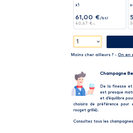
x1
x
61,00 €
/btl
40,67 €
3
/L
Moins cher ailleurs ? -
On en 
Champagne Bes
De la finesse et
est presque matu
et d’équilibre pou
choisira de préférence pour e
rouget grillé).
Consultez tous les champagnes