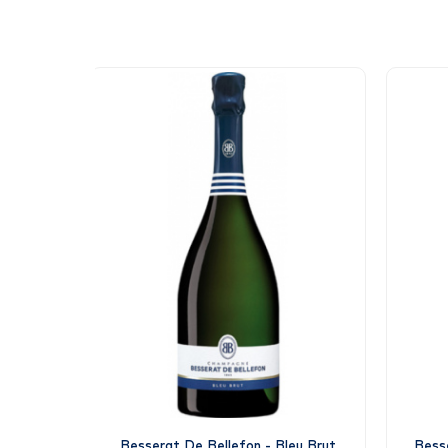
Besserat De Bellefon - Bleu Brut
Bess