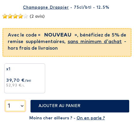
Champagne Drappier
- 75cl
/btl
- 12.5%
(2 avis)
Avec le code «
NOUVEAU
», bénéficiez de 5% de
remise supplémentaires,
sans minimum d'achat
-
hors frais de livraison
x1
39,70 €
/btl
52,93 €
/L
AJOUTER AU PANIER
Moins cher ailleurs ? -
On en parle ?